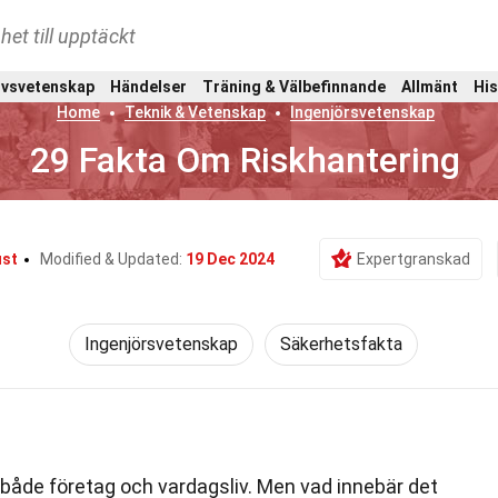
het till upptäckt
ivsvetenskap
Händelser
Träning & Välbefinnande
Allmänt
His
Home
Teknik & Vetenskap
Ingenjörsvetenskap
29 Fakta Om Riskhantering
ust
Modified & Updated:
19 Dec 2024
Expertgranskad
Ingenjörsvetenskap
Säkerhetsfakta
v både företag och vardagsliv. Men vad innebär det