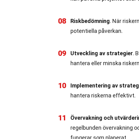
08
Riskbedömning
. När riske
potentiella påverkan.
09
Utveckling av strategier
. 
hantera eller minska risker
10
Implementering av strateg
hantera riskerna effektivt.
11
Övervakning och utvärder
regelbunden övervakning och
fungerar som planerat.