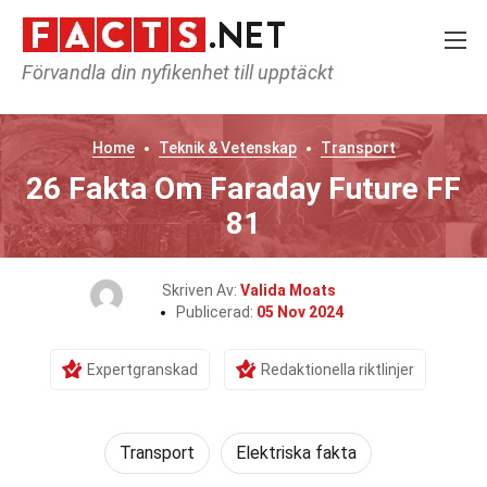
Förvandla din nyfikenhet till upptäckt
Home
Teknik & Vetenskap
Transport
26 Fakta Om Faraday Future FF
81
Skriven Av:
Valida Moats
Publicerad:
05 Nov 2024
Expertgranskad
Redaktionella riktlinjer
Transport
Elektriska fakta