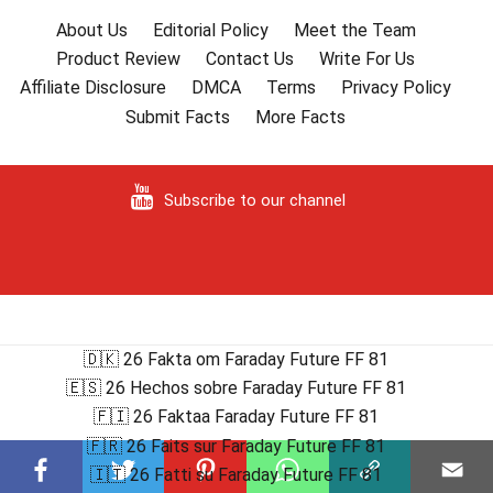
About Us
Editorial Policy
Meet the Team
Product Review
Contact Us
Write For Us
Affiliate Disclosure
DMCA
Terms
Privacy Policy
Submit Facts
More Facts
Subscribe to our channel
🇩🇰 26 Fakta om Faraday Future FF 81
🇪🇸 26 Hechos sobre Faraday Future FF 81
🇫🇮 26 Faktaa Faraday Future FF 81
🇫🇷 26 Faits sur Faraday Future FF 81
🇮🇹 26 Fatti su Faraday Future FF 81