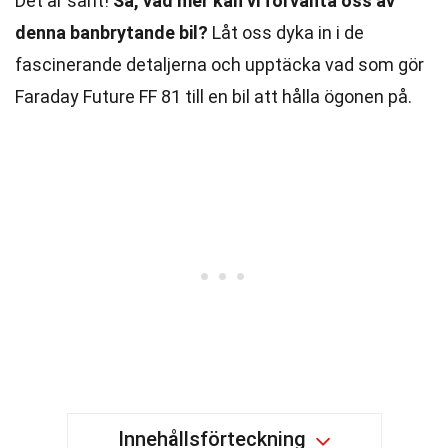
Det är sant!
Så, vad mer kan vi förvänta oss av
denna banbrytande bil?
Låt oss dyka in i de
fascinerande detaljerna och upptäcka vad som gör
Faraday Future FF 81 till en bil att hålla ögonen på.
Innehållsförteckning