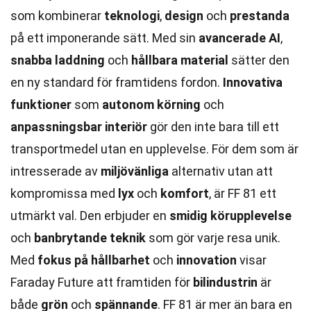
som kombinerar
teknologi
,
design
och
prestanda
på ett imponerande sätt. Med sin
avancerade AI
,
snabba laddning
och
hållbara material
sätter den
en ny standard för framtidens fordon.
Innovativa
funktioner
som
autonom körning
och
anpassningsbar interiör
gör den inte bara till ett
transportmedel utan en upplevelse. För dem som är
intresserade av
miljövänliga
alternativ utan att
kompromissa med
lyx
och
komfort
, är FF 81 ett
utmärkt val. Den erbjuder en
smidig körupplevelse
och
banbrytande teknik
som gör varje resa unik.
Med
fokus på hållbarhet
och
innovation
visar
Faraday Future att framtiden för
bilindustrin
är
både
grön
och
spännande
. FF 81 är mer än bara en