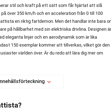
rar stil och kraft på ett sätt som får hjärtat att slå
å över 350 km/h och en acceleration från 0 till 100
attista en riktig fartdemon. Men det handlar inte bara 
re på hållbarhet med sin elektriska drivlina. Designen ä
, med eleganta linjer och en aerodynamik som är lika
ndast 150 exemplar kommer att tillverkas, vilket gör den
entusiaster världen över. Är du redo att lära dig mer om
Innehållsförteckning
ttista?