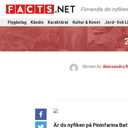
Förvandla din nyfiken
Flygbolag
Kändis
Karaktärer
Kultur & Konst
Jord- Och L
Skriven Av:
Alessandra Ri
Är du nyfiken på Pininfarina Bat