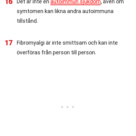
16
Det är inte en
autoimmun sjukdom
, även om
symtomen kan likna andra autoimmuna
tillstånd.
17
Fibromyalgi är inte smittsam och kan inte
överföras från person till person.