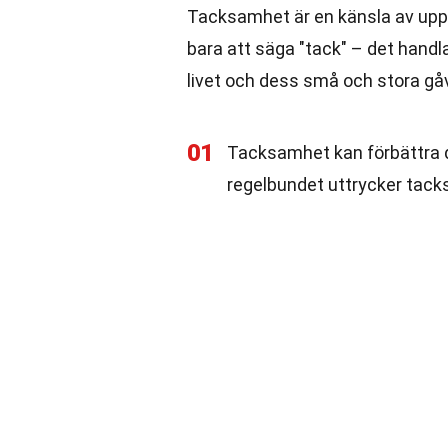
Tacksamhet är en känsla av upps
bara att säga "tack" – det handl
livet och dess små och stora gåv
01
Tacksamhet kan förbättra d
regelbundet uttrycker tack