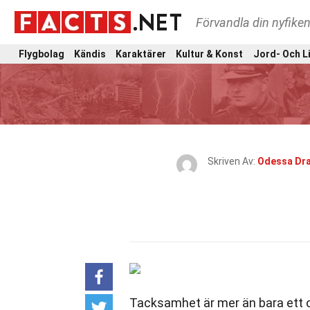
Förvandla din nyfiken
Flygbolag
Kändis
Karaktärer
Kultur & Konst
Jord- Och L
Skriven Av:
Odessa Dra
Tacksamhet är mer än bara ett or