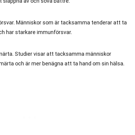
t slappna av och sova bättre.
örsvar. Människor som är tacksamma tenderar att ta
och har starkare immunförsvar.
rta. Studier visar att tacksamma människor
smärta och är mer benägna att ta hand om sin hälsa.