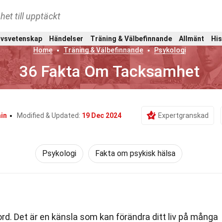
het till upptäckt
ivsvetenskap
Händelser
Träning & Välbefinnande
Allmänt
His
Home
Träning & Välbefinnande
Psykologi
36 Fakta Om Tacksamhet
in
Modified & Updated:
19 Dec 2024
Expertgranskad
Psykologi
Fakta om psykisk hälsa
d. Det är en känsla som kan förändra ditt liv på många