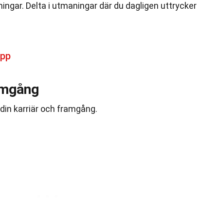
ar. Delta i utmaningar där du dagligen uttrycker
opp
amgång
in karriär och framgång.