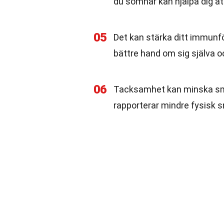
du somnar kan hjälpa dig at
05
Det kan stärka ditt immunf
bättre hand om sig själva 
06
Tacksamhet kan minska smä
rapporterar mindre fysisk 