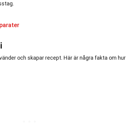
sstag.
parater
i
nvänder och skapar recept. Här är några fakta om hur