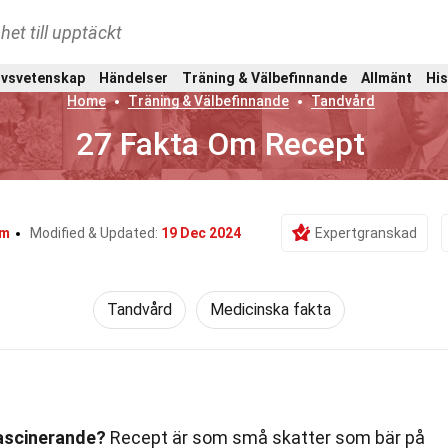
het till upptäckt
ivsvetenskap
Händelser
Träning & Välbefinnande
Allmänt
His
Home
Träning & Välbefinnande
Tandvård
27 Fakta Om Recept
um
Modified & Updated:
19 Dec 2024
Expertgranskad
Tandvård
Medicinska fakta
fascinerande?
Recept är som små skatter som bär på