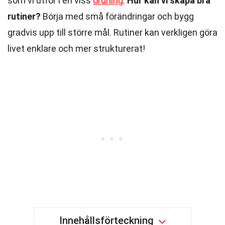
som vi utför i en viss
ordning
.
Hur kan vi skapa bra
rutiner?
Börja med små förändringar och bygg
gradvis upp till större mål. Rutiner kan verkligen göra
livet enklare och mer strukturerat!
Innehållsförteckning