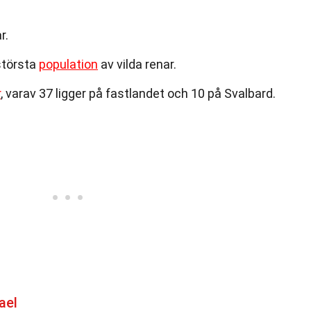
r.
största
population
av vilda renar.
r
, varav 37 ligger på fastlandet och 10 på Svalbard.
ael