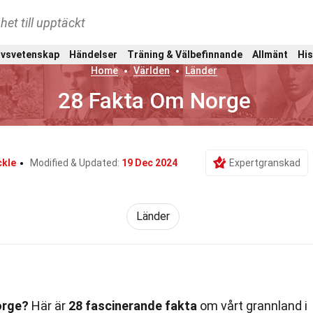
het till upptäckt
ivsvetenskap
Händelser
Träning & Välbefinnande
Allmänt
His
Home
Världen
Länder
28 Fakta Om Norge
ckle
Modified & Updated:
19 Dec 2024
Expertgranskad
Länder
orge?
Här är
28 fascinerande fakta
om vårt grannland i