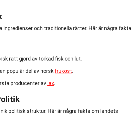
k
 ingredienser och traditionella rätter. Här är några fakt
orsk rätt gjord av torkad fisk och lut.
 en populär del av norsk
frukost
.
örsta producenter av
lax
.
olitik
unik politisk struktur. Här är några fakta om landets