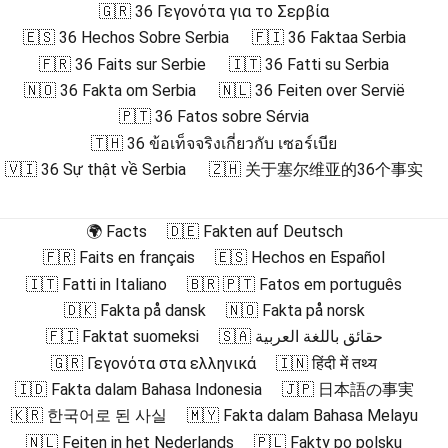
🇬🇷 36 Γεγονότα για το Σερβία
🇪🇸 36 Hechos Sobre Serbia
🇫🇮 36 Faktaa Serbia
🇫🇷 36 Faits sur Serbie
🇮🇹 36 Fatti su Serbia
🇳🇴 36 Fakta om Serbia
🇳🇱 36 Feiten over Servië
🇵🇹 36 Fatos sobre Sérvia
🇹🇭 36 ข้อเท็จจริงเกี่ยวกับ เซอร์เบีย
🇻🇮 36 Sự thật về Serbia
🇿🇭 关于塞尔维亚的36个事实
🌍 Facts
🇩🇪 Fakten auf Deutsch
🇫🇷 Faits en français
🇪🇸 Hechos en Español
🇮🇹 Fatti in Italiano
🇧🇷 🇵🇹 Fatos em português
🇩🇰 Fakta på dansk
🇳🇴 Fakta på norsk
🇫🇮 Faktat suomeksi
🇸🇦 حقائق باللغة العربية
🇬🇷 Γεγονότα στα ελληνικά
🇮🇳 हिंदी में तथ्य
🇮🇩 Fakta dalam Bahasa Indonesia
🇯🇵 日本語の事実
🇰🇷 한국어로 된 사실
🇲🇾 Fakta dalam Bahasa Melayu
🇳🇱 Feiten in het Nederlands
🇵🇱 Fakty po polsku