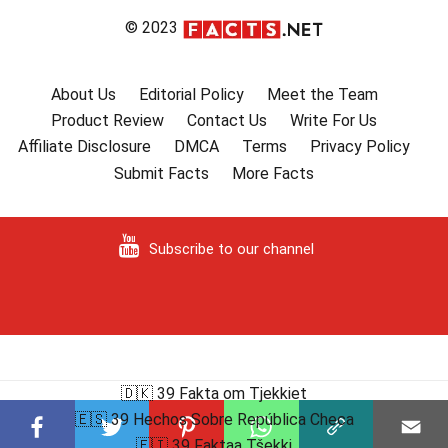
© 2023
About Us
Editorial Policy
Meet the Team
Product Review
Contact Us
Write For Us
Affiliate Disclosure
DMCA
Terms
Privacy Policy
Submit Facts
More Facts
Subscribe to our channel
🇩🇰 39 Fakta om Tjekkiet
🇪🇸 39 Hechos Sobre República Checa
🇫🇮 39 Faktaa Tšekki