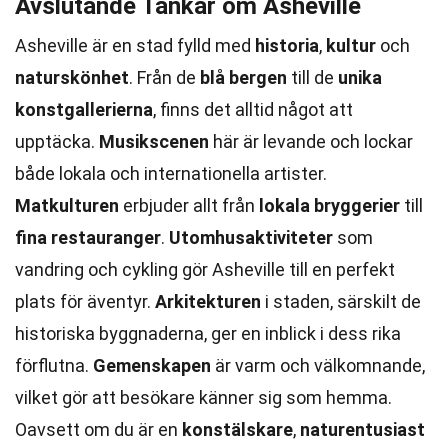
Avslutande Tankar om Asheville
Asheville är en stad fylld med
historia
,
kultur
och
naturskönhet
. Från de
blå bergen
till de
unika
konstgallerierna
, finns det alltid något att
upptäcka.
Musikscenen
här är levande och lockar
både lokala och internationella artister.
Matkulturen
erbjuder allt från
lokala bryggerier
till
fina restauranger
.
Utomhusaktiviteter
som
vandring och cykling gör Asheville till en perfekt
plats för äventyr.
Arkitekturen
i staden, särskilt de
historiska byggnaderna, ger en inblick i dess rika
förflutna.
Gemenskapen
är varm och välkomnande,
vilket gör att besökare känner sig som hemma.
Oavsett om du är en
konstälskare
,
naturentusiast