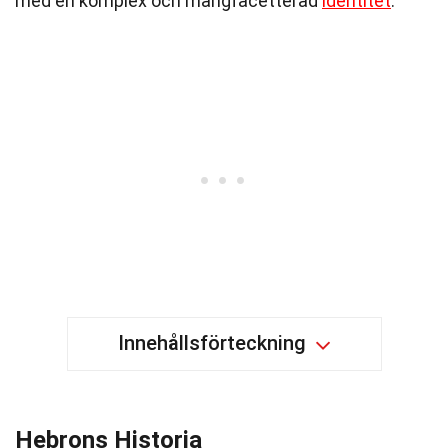
med en komplex och mångfacetterad
identitet
.
Innehållsförteckning
Hebrons Historia