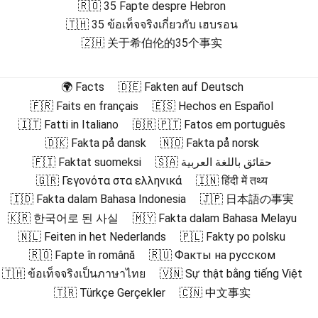
🇷🇴 35 Fapte despre Hebron
🇹🇭 35 ข้อเท็จจริงเกี่ยวกับ เฮบรอน
🇿🇭 关于希伯伦的35个事实
🌍 Facts
🇩🇪 Fakten auf Deutsch
🇫🇷 Faits en français
🇪🇸 Hechos en Español
🇮🇹 Fatti in Italiano
🇧🇷 🇵🇹 Fatos em português
🇩🇰 Fakta på dansk
🇳🇴 Fakta på norsk
🇫🇮 Faktat suomeksi
🇸🇦 حقائق باللغة العربية
🇬🇷 Γεγονότα στα ελληνικά
🇮🇳 हिंदी में तथ्य
🇮🇩 Fakta dalam Bahasa Indonesia
🇯🇵 日本語の事実
🇰🇷 한국어로 된 사실
🇲🇾 Fakta dalam Bahasa Melayu
🇳🇱 Feiten in het Nederlands
🇵🇱 Fakty po polsku
🇷🇴 Fapte în română
🇷🇺 Факты на русском
🇹🇭 ข้อเท็จจริงเป็นภาษาไทย
🇻🇳 Sự thật bằng tiếng Việt
🇹🇷 Türkçe Gerçekler
🇨🇳 中文事实