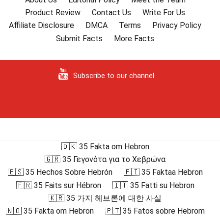
Product Review
Contact Us
Write For Us
Affiliate Disclosure
DMCA
Terms
Privacy Policy
Submit Facts
More Facts
Subscribe to our channel
🇩🇰 35 Fakta om Hebron
🇬🇷 35 Γεγονότα για το Χεβρώνα
🇪🇸 35 Hechos Sobre Hebrón
🇫🇮 35 Faktaa Hebron
🇫🇷 35 Faits sur Hébron
🇮🇹 35 Fatti su Hebron
🇰🇷 35 가지 헤브론에 대한 사실
🇳🇴 35 Fakta om Hebron
🇵🇹 35 Fatos sobre Hebrom