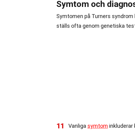
Symtom och diagno
Symtomen på Turners syndrom ka
ställs ofta genom genetiska test
11
Vanliga
symtom
inkluderar 