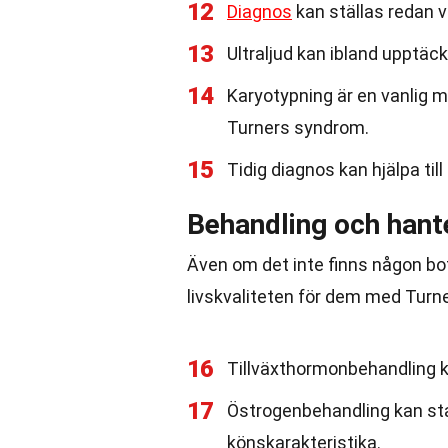
12
Diagnos
kan ställas redan v
13
Ultraljud kan ibland upptäc
14
Karyotypning är en vanlig m
Turners syndrom.
15
Tidig diagnos kan hjälpa ti
Behandling och hant
Även om det inte finns någon bot
livskvaliteten för dem med Turn
16
Tillväxthormonbehandling ka
17
Östrogenbehandling kan st
könskarakteristika.