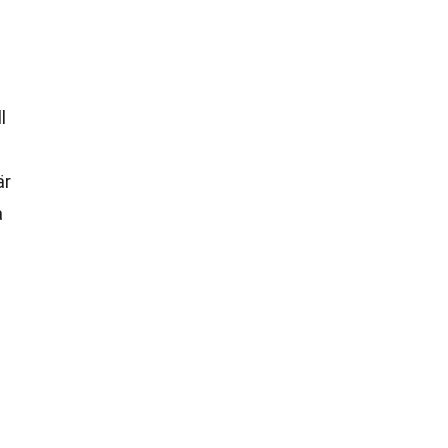
l
är
a