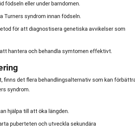
id födseln eller under barndomen.
ka Turners syndrom innan födseln.
etod för att diagnostisera genetiska avvikelser som
ll att hantera och behandla symtomen effektivt.
ering
, finns det flera behandlingsalternativ som kan förbättr
ers syndrom.
n hjälpa till att öka längden.
arta puberteten och utveckla sekundära