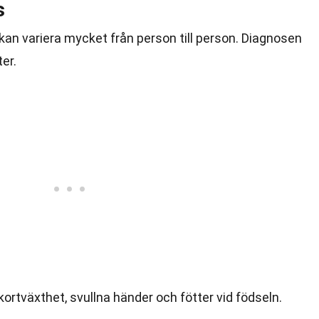
s
n variera mycket från person till person. Diagnosen
er.
kortväxthet, svullna händer och fötter vid födseln.