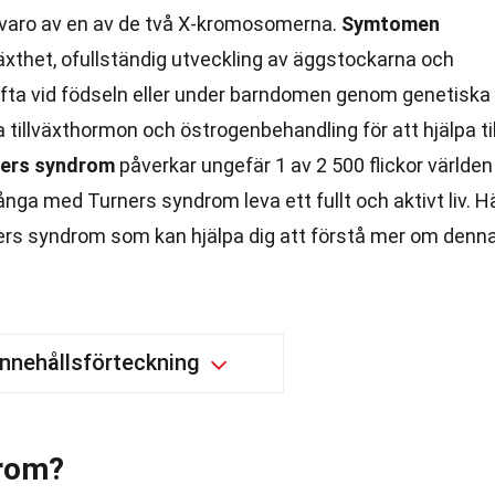
rånvaro av en av de två X-kromosomerna.
Symtomen
äxthet, ofullständig utveckling av äggstockarna och
ofta vid födseln eller under barndomen genom genetiska
 tillväxthormon och östrogenbehandling för att hjälpa til
ers syndrom
påverkar ungefär 1 av 2 500 flickor världen
ga med Turners syndrom leva ett fullt och aktivt liv. H
ers syndrom som kan hjälpa dig att förstå mer om denn
Innehållsförteckning
drom?