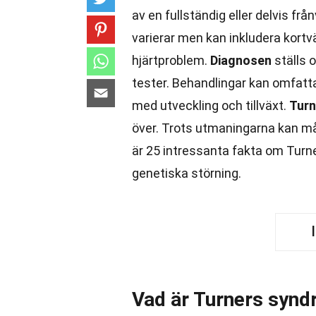
av en fullständig eller delvis f
varierar men kan inkludera kortv
hjärtproblem.
Diagnosen
ställs 
tester. Behandlingar kan omfatta
med utveckling och tillväxt.
Turn
över. Trots utmaningarna kan mån
är 25 intressanta fakta om Turn
genetiska störning.
Vad är Turners syn