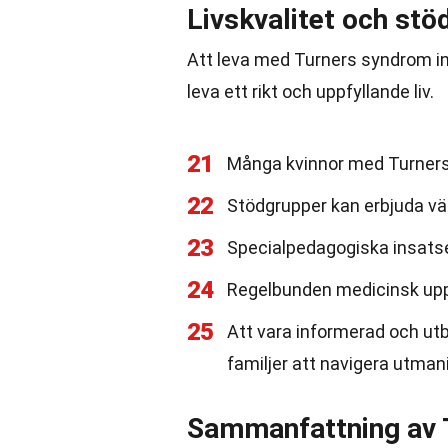
Livskvalitet och stö
Att leva med Turners syndrom in
leva ett rikt och uppfyllande liv.
21
Många kvinnor med Turners 
22
Stödgrupper kan erbjuda vär
23
Specialpedagogiska insatser
24
Regelbunden medicinsk uppf
25
Att vara informerad och utb
familjer att navigera utman
Sammanfattning av 