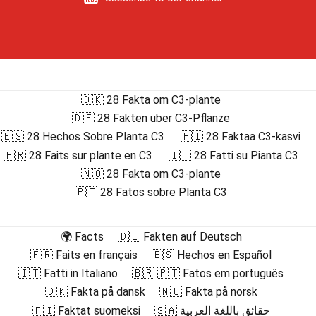
🇩🇰 28 Fakta om C3-plante
🇩🇪 28 Fakten über C3-Pflanze
🇪🇸 28 Hechos Sobre Planta C3
🇫🇮 28 Faktaa C3-kasvi
🇫🇷 28 Faits sur plante en C3
🇮🇹 28 Fatti su Pianta C3
🇳🇴 28 Fakta om C3-plante
🇵🇹 28 Fatos sobre Planta C3
🌍 Facts
🇩🇪 Fakten auf Deutsch
🇫🇷 Faits en français
🇪🇸 Hechos en Español
🇮🇹 Fatti in Italiano
🇧🇷 🇵🇹 Fatos em português
🇩🇰 Fakta på dansk
🇳🇴 Fakta på norsk
🇫🇮 Faktat suomeksi
🇸🇦 حقائق باللغة العربية