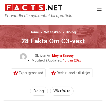
Förvandla din nyfikenhet till upptäckt
Home
Vetenskap
Biologi
28 Fakta Om C3-växt
Skriven Av:
Moyra Bracey
Modified & Updated:
15 Jan 2025
Expertgranskad
Redaktionella riktlinjer
Biologi
Växtfakta