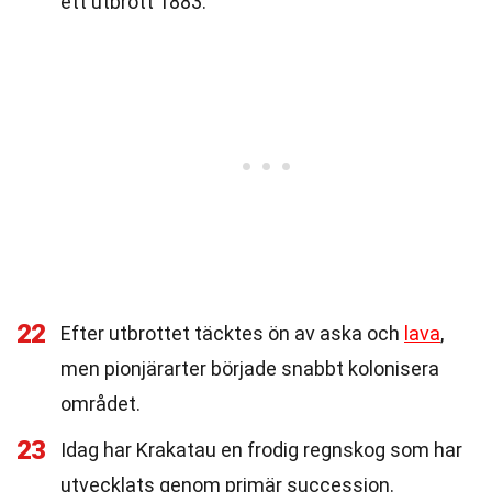
ett utbrott 1883.
22
Efter utbrottet täcktes ön av aska och
lava
,
men pionjärarter började snabbt kolonisera
området.
23
Idag har Krakatau en frodig regnskog som har
utvecklats genom primär succession.