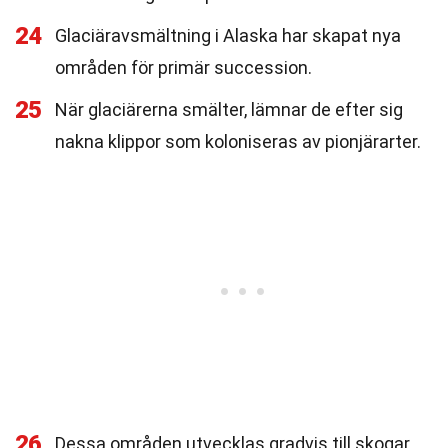
24
Glaciäravsmältning i Alaska har skapat nya
områden för primär succession.
25
När glaciärerna smälter, lämnar de efter sig
nakna klippor som koloniseras av pionjärarter.
26
Dessa områden utvecklas gradvis till skogar