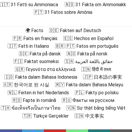
🇮🇹 31 Fatti su Ammoniaca
🇳🇴 31 Fakta om Ammoniakk
🇵🇹 31 Fatos sobre Amônia
🌍 Facts
🇩🇪 Fakten auf Deutsch
🇫🇷 Faits en français
🇪🇸 Hechos en Español
🇮🇹 Fatti in Italiano
🇧🇷 🇵🇹 Fatos em português
🇩🇰 Fakta på dansk
🇳🇴 Fakta på norsk
🇫🇮 Faktat suomeksi
🇸🇦 حقائق باللغة العربية
🇬🇷 Γεγονότα στα ελληνικά
🇮🇳 हिंदी में तथ्य
🇮🇩 Fakta dalam Bahasa Indonesia
🇯🇵 日本語の事実
🇰🇷 한국어로 된 사실
🇲🇾 Fakta dalam Bahasa Melayu
🇳🇱 Feiten in het Nederlands
🇵🇱 Fakty po polsku
🇷🇴 Fapte în română
🇷🇺 Факты на русском
🇹🇭 ข้อเท็จจริงเป็นภาษาไทย
🇻🇳 Sự thật bằng tiếng Việt
🇹🇷 Türkçe Gerçekler
🇨🇳 中文事实