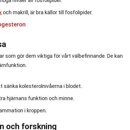
höga nivåer av fosfolipider.
x
och makrill, är bra källor till fosfolipider.
ogesteron
sa
lar som gör dem viktiga för vårt välbefinnande. De kan
järnfunktion.
att sänka kolesterolnivåerna i blodet.
ättra hjärnans funktion och minne.
lammation i kroppen.
in och forskning