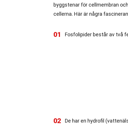
byggstenar för cellmembran och h
cellerna. Här är några fascinera
01
Fosfolipider består av två f
02
De har en hydrofil (vatten