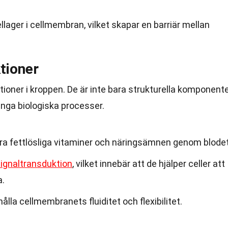
ellager i cellmembran, vilket skapar en barriär mellan
tioner
nktioner i kroppen. De är inte bara strukturella komponent
ånga biologiska processer.
rtera fettlösliga vitaminer och näringsämnen genom blodet
ignaltransduktion
, vilket innebär att de hjälper celler att
.
hålla cellmembranets fluiditet och flexibilitet.