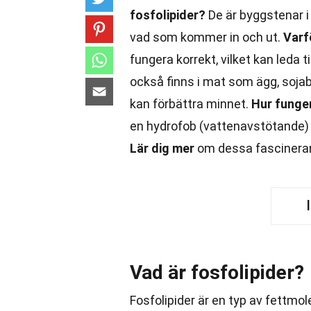
fosfolipider?
De är byggstenar i 
vad som kommer in och ut.
Varf
fungera korrekt, vilket kan leda t
också finns i mat som ägg, sojabö
kan förbättra minnet.
Hur funge
en hydrofob (vattenavstötande) d
Lär dig mer
om dessa fascinerand
Vad är fosfolipider?
Fosfolipider är en typ av fettmol