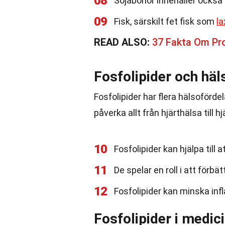
08
Sojabönor innehåller också 
09
Fisk, särskilt fet fisk som
la
READ ALSO:
37 Fakta Om Pr
Fosfolipider och häl
Fosfolipider har flera hälsoförde
påverka allt från hjärthälsa till h
10
Fosfolipider kan hjälpa till 
11
De spelar en roll i att förb
12
Fosfolipider kan minska inf
Fosfolipider i medic