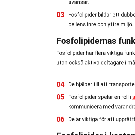
svansar.
03
Fosfolipider bildar ett dubb
cellens inre och yttre miljö.
Fosfolipidernas funk
Fosfolipider har flera viktiga fu
utan också aktiva deltagare i m
04
De hjälper till att transpo
05
Fosfolipider spelar en roll i
s
kommunicera med varandra
06
De är viktiga för att upprätt