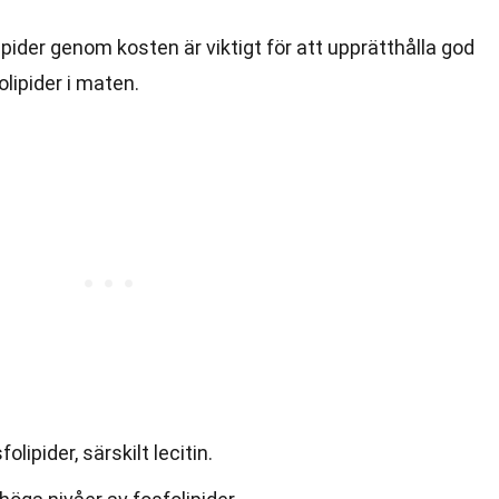
n
olipider genom kosten är viktigt för att upprätthålla god
folipider i maten.
folipider, särskilt lecitin.