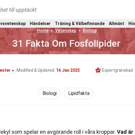
het till upptäckt
ivsvetenskap
Händelser
Träning & Välbefinnande
Allmänt
His
Home
Vetenskap
Biologi
31 Fakta Om Fosfolipider
Tester
Modified & Updated:
16 Jan 2025
Expertgranskad
Biologi
Lipidfakta
ekyl som spelar en avgörande roll i våra kroppar.
Vad är