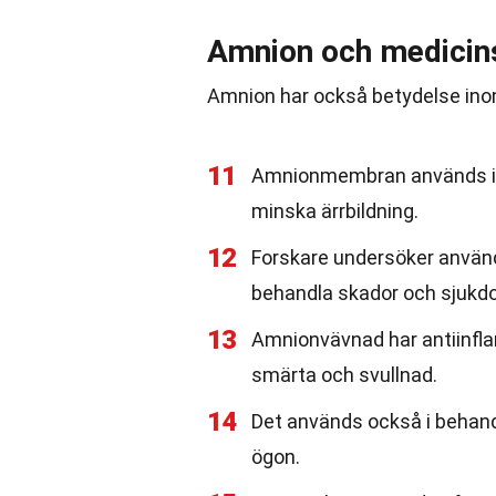
Amnion och medicin
Amnion har också betydelse ino
11
Amnionmembran används ibla
minska ärrbildning.
12
Forskare undersöker använd
behandla skador och sjukd
13
Amnionvävnad har antiinfla
smärta och svullnad.
14
Det används också i behand
ögon.