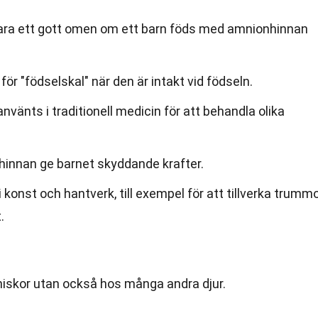
 vara ett gott omen om ett barn föds med amnionhinnan
ör "födselskal" när den är intakt vid födseln.
nvänts i traditionell medicin för att behandla olika
nhinnan ge barnet skyddande krafter.
konst och hantverk, till exempel för att tillverka trumm
.
iskor utan också hos många andra djur.