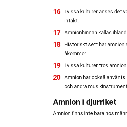
16
I vissa kulturer anses det
intakt.
17
Amnionhinnan kallas ibland f
18
Historiskt sett har amnion a
åkommor.
19
I vissa kulturer tros amnio
20
Amnion har också använts i 
och andra musikinstrument
Amnion i djurriket
Amnion finns inte bara hos männ