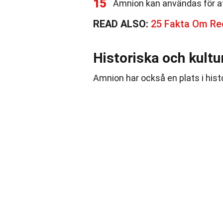
15
Amnion kan användas för at
READ ALSO:
25 Fakta Om Rec
Historiska och kultu
Amnion har också en plats i hist