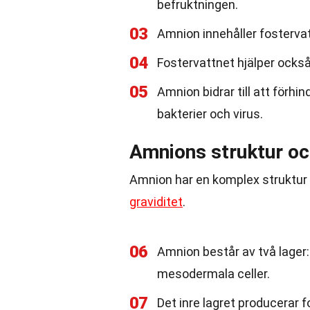
befruktningen.
03
Amnion innehåller fosterva
04
Fostervattnet hjälper också 
05
Amnion bidrar till att förh
bakterier och virus.
Amnions struktur oc
Amnion har en komplex struktur o
graviditet
.
06
Amnion består av två lager: e
mesodermala celler.
07
Det inre lagret producerar f