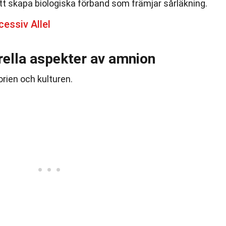
t skapa biologiska förband som främjar sårläkning.
essiv Allel
rella aspekter av amnion
orien och kulturen.