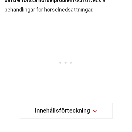
bättre förstå hörselproblem
och utveckla
behandlingar för hörselnedsättningar.
Innehållsförteckning