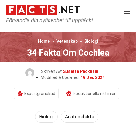
Förvandla din nyfikenhet till upptäckt
Home
Vetenskap
Biologi
34 Fakta Om Cochlea
Skriven Av:
Susette Peckham
Modified & Updated:
19 Dec 2024
Expertgranskad
Redaktionella riktlinjer
Biologi
Anatomifakta