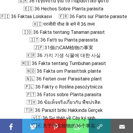
🇬🇷 36 Γεγονότα για το Παρασιτικό φυτό
🇪🇸 36 Hechos Sobre Planta parásita
🇫🇮 36 Faktaa Loiskasvi
🇫🇷 36 Faits sur Plante parasite
🇭🇮 परजीवी पौधा के बारे में 36 तथ्य
🇮🇩 36 Fakta tentang Tanaman parasit
🇮🇹 36 Fatti su Pianta parassita
🇯🇵 31個のCAM植物の事実
🇰🇷 36 가지 기생 식물에 대한 사실
🇲🇸 36 Fakta tentang Tumbuhan parasit
🇳🇴 36 Fakta om Parasittisk plante
🇳🇱 36 Feiten over Parasitaire plant
🇵🇱 36 Fakty o Roślina pasożytnicza
🇵🇹 36 Fatos sobre Planta parasita
🇹🇭 36 ข้อเท็จจริงเกี่ยวกับ พืชปรสิต
🇹🇷 36 Parazit bitki Hakkında Gerçek
🇻🇮 36 Sự thật về Cây ký sinh
🇿🇭 关于寄生植物的36个事实