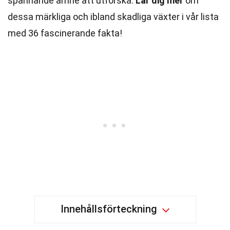
spännande ämne att utforska.
Lär dig mer
om
dessa märkliga och ibland skadliga växter i vår lista
med 36 fascinerande fakta!
Innehållsförteckning