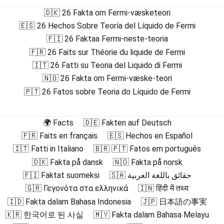
🇩🇰 26 Fakta om Fermi-væsketeori
🇪🇸 26 Hechos Sobre Teoría del Líquido de Fermi
🇫🇮 26 Faktaa Fermi-neste-teoria
🇫🇷 26 Faits sur Théorie du liquide de Fermi
🇮🇹 26 Fatti su Teoria del Liquido di Fermi
🇳🇴 26 Fakta om Fermi-væske-teori
🇵🇹 26 Fatos sobre Teoria do Líquido de Fermi
🌍 Facts
🇩🇪 Fakten auf Deutsch
🇫🇷 Faits en français
🇪🇸 Hechos en Español
🇮🇹 Fatti in Italiano
🇧🇷 🇵🇹 Fatos em português
🇩🇰 Fakta på dansk
🇳🇴 Fakta på norsk
🇫🇮 Faktat suomeksi
🇸🇦 حقائق باللغة العربية
🇬🇷 Γεγονότα στα ελληνικά
🇮🇳 हिंदी में तथ्य
🇮🇩 Fakta dalam Bahasa Indonesia
🇯🇵 日本語の事実
🇰🇷 한국어로 된 사실
🇲🇾 Fakta dalam Bahasa Melayu