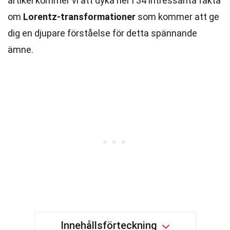
artikel kommer vi att dyka ner i 34 intressanta fakta
om
Lorentz-transformationer
som kommer att ge
dig en djupare förståelse för detta spännande
ämne.
Innehållsförteckning