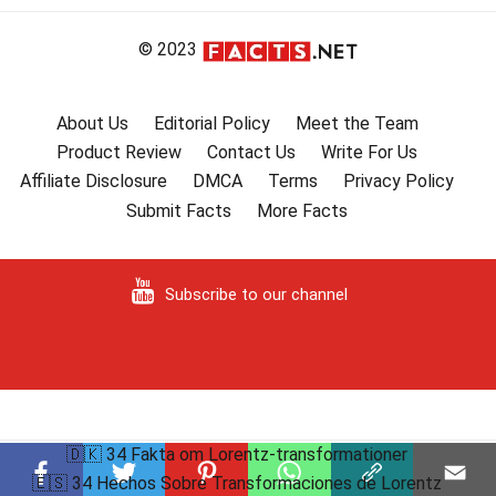
© 2023
About Us
Editorial Policy
Meet the Team
Product Review
Contact Us
Write For Us
Affiliate Disclosure
DMCA
Terms
Privacy Policy
Submit Facts
More Facts
Subscribe to our channel
🇩🇰 34 Fakta om Lorentz-transformationer
🇪🇸 34 Hechos Sobre Transformaciones de Lorentz