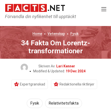
Förvandla din nyfikenhet till upptäckt
Home
Vetenskap
Fysik
34 Fakta Om Lorentz-
transformationer
Skriven Av:
Lari Kenner
Modified & Updated:
19 Dec 2024
Expertgranskad
Redaktionella riktlinjer
Fysik
Relativitetsfakta