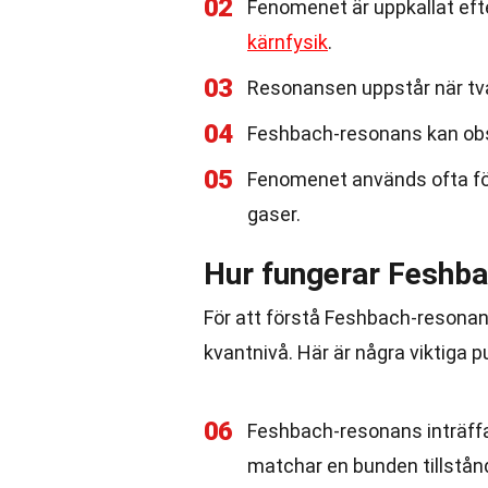
02
Fenomenet är uppkallat eft
kärnfysik
.
03
Resonansen uppstår när två pa
04
Feshbach-resonans kan obs
05
Fenomenet används ofta för 
gaser.
Hur fungerar Feshb
För att förstå Feshbach-resonans
kvantnivå. Här är några viktiga 
06
Feshbach-resonans inträffar
matchar en bunden tillstån