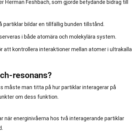
er Herman Feshbach, som gjorde betydande bidrag till
rtiklar bildar en tillfällig bunden tillstånd.
erveras i både atomära och molekylära system.
att kontrollera interaktioner mellan atomer i ultrakalla
ach-resonans?
 måste man titta på hur partiklar interagerar på
punkter om dess funktion.
 när energinivåerna hos två interagerande partiklar
d.