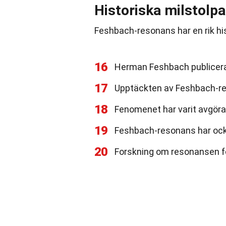
Historiska milstolpa
Feshbach-resonans har en rik his
16
Herman Feshbach publicerad
17
Upptäckten av Feshbach-reson
18
Fenomenet har varit avgöra
19
Feshbach-resonans har också
20
Forskning om resonansen for