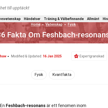
het till upptäckt
ivsvetenskap
Händelser
Träning & Välbefinnande
Allmänt
His
Home
Vetenskap
Fysik
36 Fakta Om Feshbach-resonan
shaw
Modified & Updated:
16 Jan 2025
Expertgranskad
Fysik
Kvantfakta
En
Feshbach-resonans
är ett fenomen inom