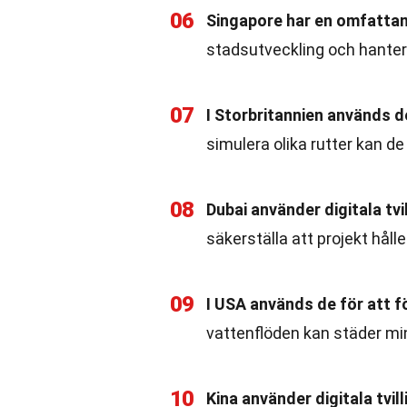
06
Singapore har en omfatta
stadsutveckling och hantera
07
I Storbritannien används de
simulera olika rutter kan 
08
Dubai använder digitala tvi
säkerställa att projekt håll
09
I USA används de för att f
vattenflöden kan städer min
10
Kina använder digitala tvil