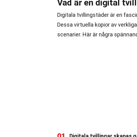
Vad är en digital tvi
Digitala tvillingstäder är en fas
Dessa virtuella kopior av verklig
scenarier. Här är några spännan
01
Digitala tvillingar skapas 