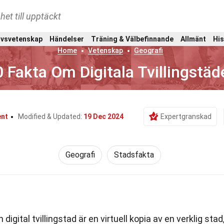
het till upptäckt
ivsvetenskap
Händelser
Träning & Välbefinnande
Allmänt
His
Home
Vetenskap
Geografi
 Fakta Om Digitala Tvillingstäd
ent
Modified & Updated:
19 Dec 2024
Expertgranskad
Geografi
Stadsfakta
 digital tvillingstad är en virtuell kopia av en verklig stad