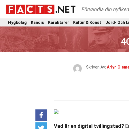
Förvandla din nyfiken
Flygbolag
Kändis
Karaktärer
Kultur & Konst
Jord- Och L
40
Skriven Av:
Arlyn Clem
Vad är en digital tvillingstad?
En