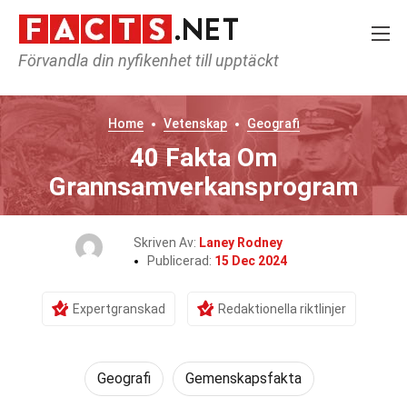
Förvandla din nyfikenhet till upptäckt
Home
Vetenskap
Geografi
40 Fakta Om
Grannsamverkansprogram
Skriven Av:
Laney Rodney
Publicerad:
15 Dec 2024
Expertgranskad
Redaktionella riktlinjer
Geografi
Gemenskapsfakta