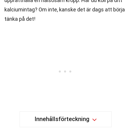
upprätthålla en hälsosam kropp. Har du koll på ditt
kalciumintag? Om inte, kanske det är dags att börja
tänka på det!
Innehållsförteckning