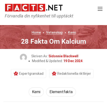
Förvandla din nyfikenhet till upptäckt
Home
Vetenskap
Kemi
28 Fakta Om Kalcium
Skriven Av:
Sidonnie Blackwell
Modified & Updated:
19 Dec 2024
Expertgranskad
Redaktionella riktlinjer
Kemi
Elementfakta