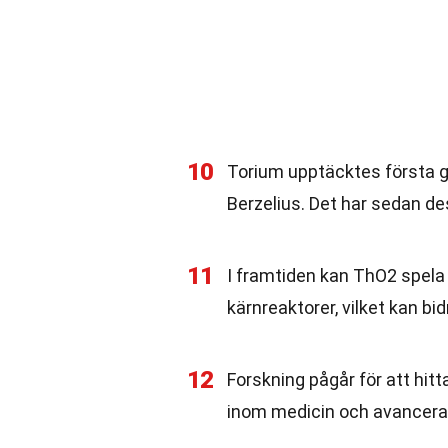
10
Torium upptäcktes första 
Berzelius. Det har sedan de
11
I framtiden kan ThO2 spela e
kärnreaktorer, vilket kan bi
12
Forskning pågår för att hit
inom medicin och avancera