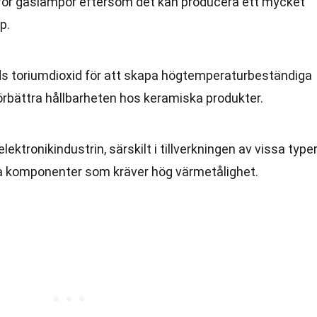
för gaslampor eftersom det kan producera ett mycket
p.
nds toriumdioxid för att skapa högtemperaturbeständiga
t förbättra hållbarheten hos keramiska produkter.
tronikindustrin, särskilt i tillverkningen av vissa type
a komponenter som kräver hög värmetålighet.