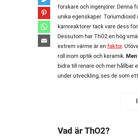
forskare och ingenjörer. Denna f
unika egenskaper. Toriumdioxid ä
kärnreaktorer tack vare dess fö
Dessutom har ThO2 en hög smältpu
extrem värme är en
faktor
. Utöv
roll inom optik och keramik.
Men 
bidra till renare och mer hållba
under utveckling, ses de som ett l
Vad är ThO2?