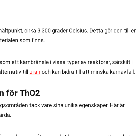
tpunkt, cirka 3 300 grader Celsius. Detta gör den till e
erialen som finns.
m ett kärnbränsle i vissa typer av reaktorer, särskilt i
alternativ till
uran
och kan bidra till att minska kärnavfall.
n för ThO2
ngsområden tack vare sina unika egenskaper. Här är
ärda.