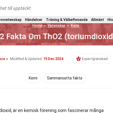
het till upptäckt
ivsvetenskap
Händelser
Träning & Välbefinnande
Allmänt
His
Home
Vetenskap
Kemi
2 Fakta Om ThO2 (toriumdioxid
uca
Modified & Updated:
19 Dec 2024
Expertgranskad
Kemi
Sammansatta fakta
dioxid, är en kemisk förening som fascinerar många