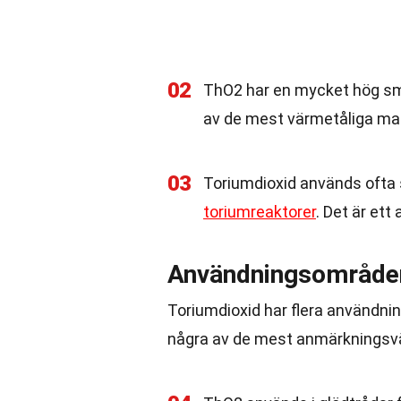
02
ThO2 har en mycket hög smäl
av de mest värmetåliga mat
03
Toriumdioxid används ofta so
toriumreaktorer
. Det är ett 
Användningsområde
Toriumdioxid har flera användni
några av de mest anmärkningsv