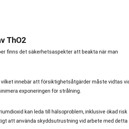
av ThO2
er finns det säkerhetsaspekter att beakta när man
 vilket innebär att försiktighetsåtgärder måste vidtas vi
inimera exponeringen för strålning.
iumdioxid kan leda till hälsoproblem, inklusive ökad risk
iktigt att använda skyddsutrustning vid arbete med detta