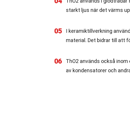
04
ThO2 används i glödtrådar 
starkt ljus när det värms up
05
I keramiktillverkning anvä
material. Det bidrar till at
06
ThO2 används också inom elek
av kondensatorer och andr