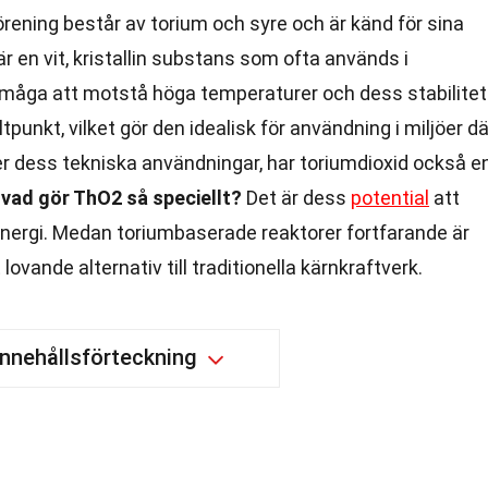
örening består av torium och syre och är känd för sina
r en vit, kristallin substans som ofta används i
rmåga att motstå höga temperaturer och dess stabilitet
nkt, vilket gör den idealisk för användning i miljöer dä
er dess tekniska användningar, har toriumdioxid också e
vad gör ThO2 så speciellt?
Det är dess
potential
att
r energi. Medan toriumbaserade reaktorer fortfarande är
ovande alternativ till traditionella kärnkraftverk.
Innehållsförteckning