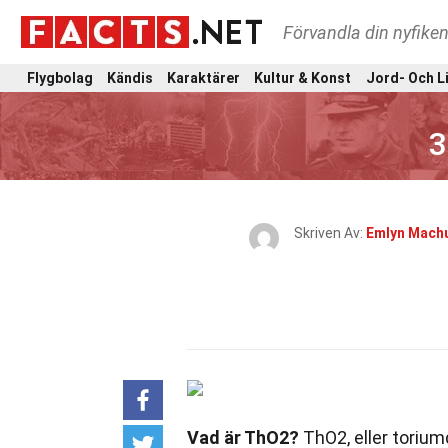
Förvandla din nyfiken
Flygbolag
Kändis
Karaktärer
Kultur & Konst
Jord- Och L
3
Skriven Av:
Emlyn Mach
Vad är ThO2?
ThO2, eller torium