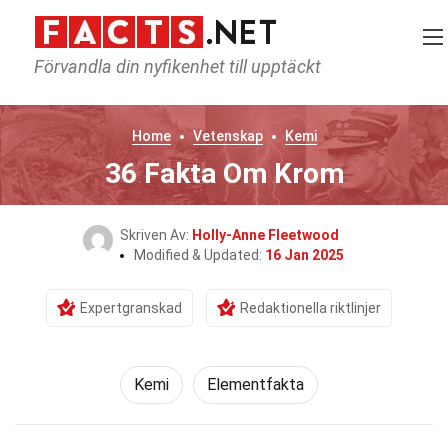
Förvandla din nyfikenhet till upptäckt
Home
Vetenskap
Kemi
36 Fakta Om Krom
Skriven Av:
Holly-Anne Fleetwood
Modified & Updated:
16 Jan 2025
Expertgranskad
Redaktionella riktlinjer
Kemi
Elementfakta