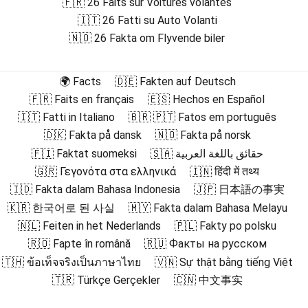
🇫🇷 26 Faits sur Voitures volantes
🇮🇹 26 Fatti su Auto Volanti
🇳🇴 26 Fakta om Flyvende biler
🌍 Facts
🇩🇪 Fakten auf Deutsch
🇫🇷 Faits en français
🇪🇸 Hechos en Español
🇮🇹 Fatti in Italiano
🇧🇷 🇵🇹 Fatos em português
🇩🇰 Fakta på dansk
🇳🇴 Fakta på norsk
🇫🇮 Faktat suomeksi
🇸🇦 حقائق باللغة العربية
🇬🇷 Γεγονότα στα ελληνικά
🇮🇳 हिंदी में तथ्य
🇮🇩 Fakta dalam Bahasa Indonesia
🇯🇵 日本語の事実
🇰🇷 한국어로 된 사실
🇲🇾 Fakta dalam Bahasa Melayu
🇳🇱 Feiten in het Nederlands
🇵🇱 Fakty po polsku
🇷🇴 Fapte în română
🇷🇺 Факты на русском
🇹🇭 ข้อเท็จจริงเป็นภาษาไทย
🇻🇳 Sự thật bằng tiếng Việt
🇹🇷 Türkçe Gerçekler
🇨🇳 中文事实