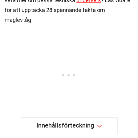
veta mer om dessa tekniska
underverk
? Läs vidare
för att upptäcka 28 spännande fakta om
maglevtåg!
Innehållsförteckning