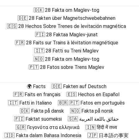
🇩🇰 28 Fakta om Maglev-tog
🇩🇪 28 Fakten über Magnetschwebebahnen
🇪🇸 28 Hechos Sobre Trenes de levitación magnética
🇫🇮 28 Faktaa Maglev-junat
🇫🇷 28 Faits sur Trains à lévitation magnétique
🇮🇹 28 Fatti su Treni Maglev
🇳🇴 28 Fakta om Maglev-tog
🇵🇹 28 Fatos sobre Trens Maglev
🌍 Facts
🇩🇪 Fakten auf Deutsch
🇫🇷 Faits en français
🇪🇸 Hechos en Español
🇮🇹 Fatti in Italiano
🇧🇷 🇵🇹 Fatos em português
🇩🇰 Fakta på dansk
🇳🇴 Fakta på norsk
🇫🇮 Faktat suomeksi
🇸🇦 حقائق باللغة العربية
🇬🇷 Γεγονότα στα ελληνικά
🇮🇳 हिंदी में तथ्य
🇮🇩 Fakta dalam Bahasa Indonesia
🇯🇵 日本語の事実