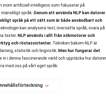
 inom artificiell intelligens som fokuserar på
h mänskligt språk.
Genom att använda NLP kan datorer
skligt språk på ett sätt som är både användbart och
teknologin kan analysera text, översätta språk, svara på
na texter.
NLP används i allt från sökmotorer och
rktyg och röstassistenter.
Tekniken bakom NLP är
rning, statistik och lingvistik.
Men hur fungerar det
e in i denna fascinerande värld och upptäcka hur datore
era med oss på vårt eget språk.
Innehållsförteckning