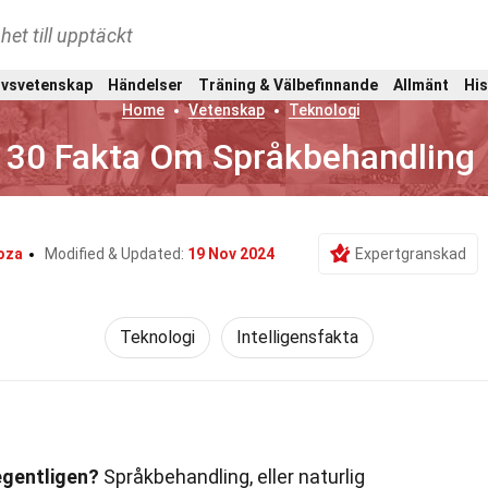
het till upptäckt
ivsvetenskap
Händelser
Träning & Välbefinnande
Allmänt
His
Home
Vetenskap
Teknologi
30 Fakta Om Språkbehandling
oza
Modified & Updated:
19 Nov 2024
Expertgranskad
Teknologi
Intelligensfakta
egentligen?
Språkbehandling, eller naturlig