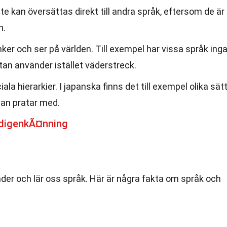
e kan översättas direkt till andra språk, eftersom de är
n.
ker och ser på världen. Till exempel har vissa språk ing
utan använder istället väderstreck.
la hierarkier. I japanska finns det till exempel olika sät
an pratar med.
ldigenkÃ¤nning
nder och lär oss språk. Här är några fakta om språk och