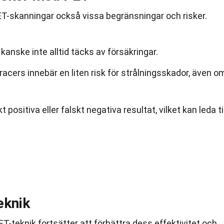
ET-skanningar också vissa begränsningar och risker.
kanske inte alltid täcks av försäkringar.
racers innebär en liten risk för strålningsskador, även o
 positiva eller falskt negativa resultat, vilket kan leda til
eknik
T-teknik fortsätter att förbättra dess effektivitet och