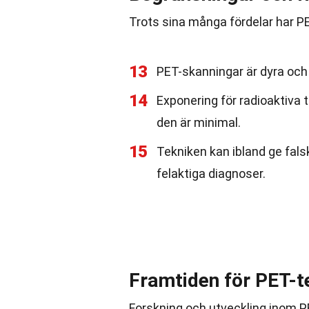
Trots sina många fördelar har P
13
PET-skanningar är dyra och 
14
Exponering för radioaktiva t
den är minimal.
15
Tekniken kan ibland ge falskt
felaktiga diagnoser.
Framtiden för PET-t
Forskning och utveckling inom PE