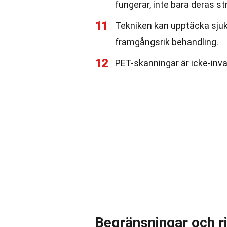
fungerar, inte bara deras st
11
Tekniken kan upptäcka sjukd
framgångsrik behandling.
12
PET-skanningar är icke-invas
Begränsningar och 