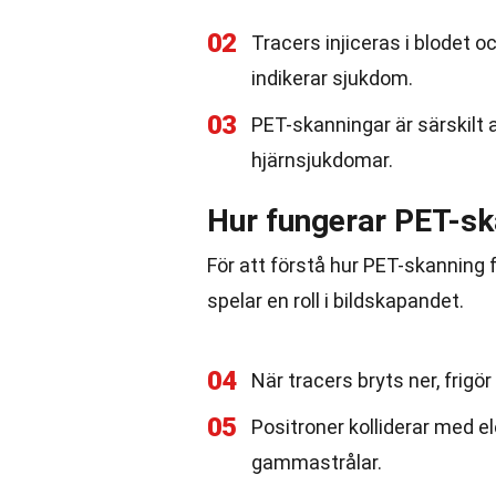
02
Tracers injiceras i blodet 
indikerar sjukdom.
03
PET-skanningar är särskilt
hjärnsjukdomar.
Hur fungerar PET-sk
För att förstå hur PET-skanning f
spelar en roll i bildskapandet.
04
När tracers bryts ner, frigö
05
Positroner kolliderar med ele
gammastrålar.