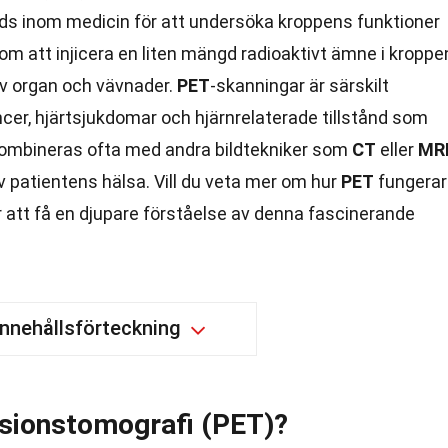
ds inom medicin för att undersöka kroppens funktioner
m att injicera en liten mängd radioaktivt ämne i kroppe
 av organ och vävnader.
PET
-skanningar är särskilt
cer, hjärtsjukdomar och hjärnrelaterade tillstånd som
ombineras ofta med andra bildtekniker som
CT
eller
MR
av patientens hälsa. Vill du veta mer om hur
PET
fungerar
r att få en djupare förståelse av denna fascinerande
Innehållsförteckning
sionstomografi (PET)?