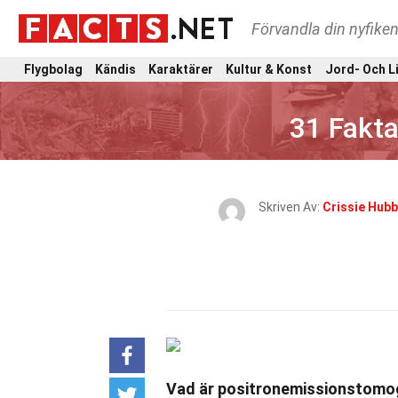
Förvandla din nyfiken
Flygbolag
Kändis
Karaktärer
Kultur & Konst
Jord- Och L
31 Fakt
Skriven Av:
Crissie Hub
Vad är positronemissionstomog