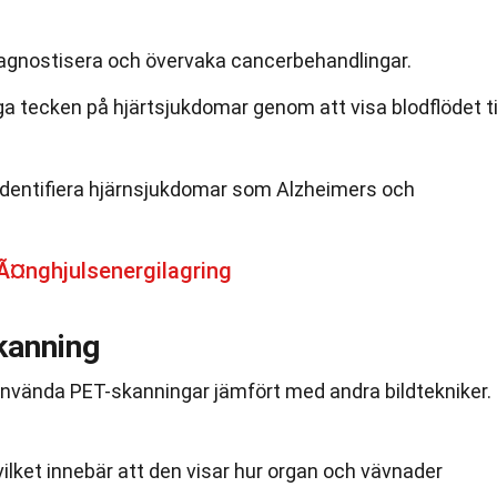
iagnostisera och övervaka cancerbehandlingar.
a tecken på hjärtsjukdomar genom att visa blodflödet ti
dentifiera hjärnsjukdomar som Alzheimers och
Ã¤nghjulsenergilagring
kanning
 använda PET-skanningar jämfört med andra bildtekniker.
 vilket innebär att den visar hur organ och vävnader