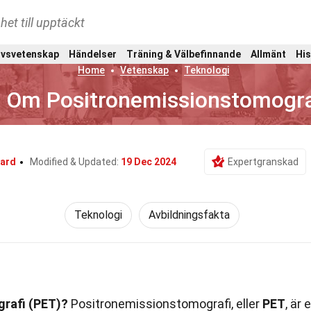
het till upptäckt
ivsvetenskap
Händelser
Träning & Välbefinnande
Allmänt
His
Home
Vetenskap
Teknologi
a Om Positronemissionstomogra
bard
Modified & Updated:
19 Dec 2024
Expertgranskad
Teknologi
Avbildningsfakta
rafi (PET)?
Positronemissionstomografi, eller
PET
, är 