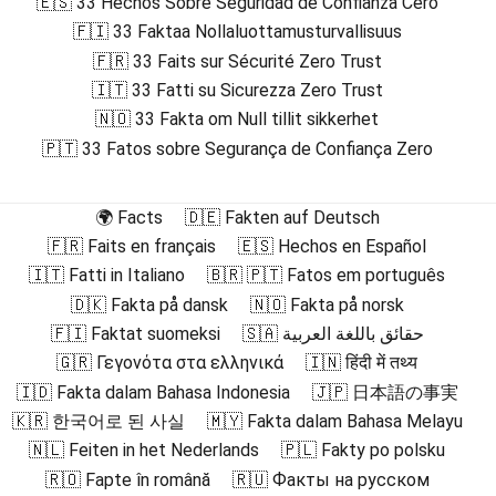
🇪🇸 33 Hechos Sobre Seguridad de Confianza Cero
🇫🇮 33 Faktaa Nollaluottamusturvallisuus
🇫🇷 33 Faits sur Sécurité Zero Trust
🇮🇹 33 Fatti su Sicurezza Zero Trust
🇳🇴 33 Fakta om Null tillit sikkerhet
🇵🇹 33 Fatos sobre Segurança de Confiança Zero
🌍 Facts
🇩🇪 Fakten auf Deutsch
🇫🇷 Faits en français
🇪🇸 Hechos en Español
🇮🇹 Fatti in Italiano
🇧🇷 🇵🇹 Fatos em português
🇩🇰 Fakta på dansk
🇳🇴 Fakta på norsk
🇫🇮 Faktat suomeksi
🇸🇦 حقائق باللغة العربية
🇬🇷 Γεγονότα στα ελληνικά
🇮🇳 हिंदी में तथ्य
🇮🇩 Fakta dalam Bahasa Indonesia
🇯🇵 日本語の事実
🇰🇷 한국어로 된 사실
🇲🇾 Fakta dalam Bahasa Melayu
🇳🇱 Feiten in het Nederlands
🇵🇱 Fakty po polsku
🇷🇴 Fapte în română
🇷🇺 Факты на русском