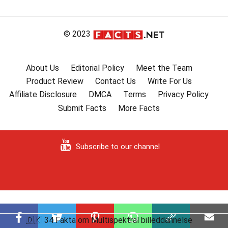
© 2023
About Us
Editorial Policy
Meet the Team
Product Review
Contact Us
Write For Us
Affiliate Disclosure
DMCA
Terms
Privacy Policy
Submit Facts
More Facts
Subscribe to our channel
🇩🇰 34 Fakta om Multispektral billeddannelse