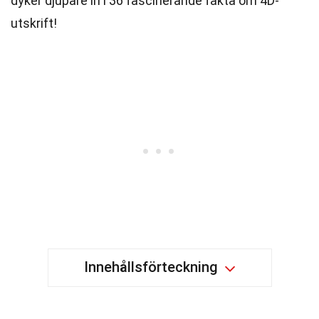
dyker djupare in i 36 fascinerande fakta om 4D-
utskrift!
Innehållsförteckning