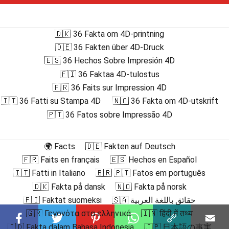
🇩🇰 36 Fakta om 4D-printning
🇩🇪 36 Fakten über 4D-Druck
🇪🇸 36 Hechos Sobre Impresión 4D
🇫🇮 36 Faktaa 4D-tulostus
🇫🇷 36 Faits sur Impression 4D
🇮🇹 36 Fatti su Stampa 4D
🇳🇴 36 Fakta om 4D-utskrift
🇵🇹 36 Fatos sobre Impressão 4D
🌍 Facts
🇩🇪 Fakten auf Deutsch
🇫🇷 Faits en français
🇪🇸 Hechos en Español
🇮🇹 Fatti in Italiano
🇧🇷 🇵🇹 Fatos em português
🇩🇰 Fakta på dansk
🇳🇴 Fakta på norsk
🇫🇮 Faktat suomeksi
🇸🇦 حقائق باللغة العربية
🇬🇷 Γεγονότα στα ελληνικά
🇮🇳 हिंदी में तथ्य
🇮🇩 Fakta dalam Bahasa Indonesia
🇯🇵 日本語の事実