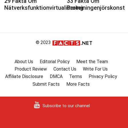
29 Fakta Om
33 Fakta Om
Nätverksfunktionvirtualisering
Proteiningenjörskonst
© 2023
About Us
Editorial Policy
Meet the Team
Product Review
Contact Us
Write For Us
Affiliate Disclosure
DMCA
Terms
Privacy Policy
Submit Facts
More Facts
Subscribe to our channel