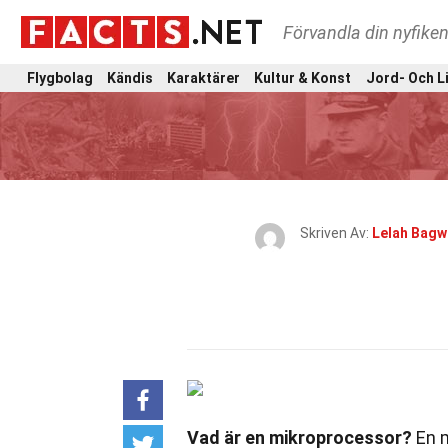
Förvandla din nyfiken
Flygbolag
Kändis
Karaktärer
Kultur & Konst
Jord- Och L
Skriven Av:
Lelah Bagw
Vad är en mikroprocessor?
En m