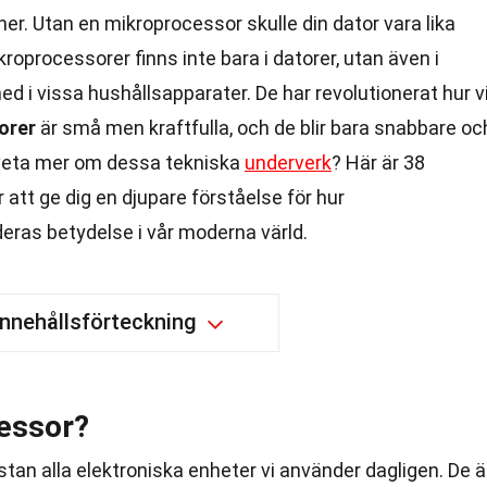
ner. Utan en mikroprocessor skulle din dator vara lika
oprocessorer finns inte bara i datorer, utan även i
med i vissa hushållsapparater. De har revolutionerat hur v
orer
är små men kraftfulla, och de blir bara snabbare oc
u veta mer om dessa tekniska
underverk
? Här är 38
tt ge dig en djupare förståelse för hur
eras betydelse i vår moderna värld.
Innehållsförteckning
essor?
stan alla elektroniska enheter vi använder dagligen. De ä