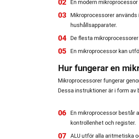
02
En modern mikroprocessor ka
03
Mikroprocessorer används in
hushållsapparater.
04
De flesta mikroprocessorer 
05
En mikroprocessor kan utför
Hur fungerar en mik
Mikroprocessorer fungerar genom
Dessa instruktioner är i form av b
06
En mikroprocessor består av
kontrollenhet och register.
07
ALU utför alla aritmetiska o