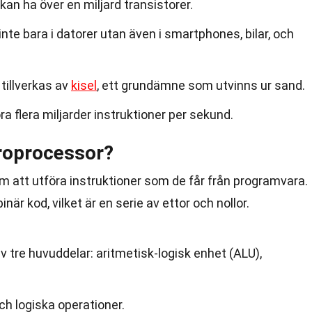
n ha över en miljard transistorer.
te bara i datorer utan även i smartphones, bilar, och
tillverkas av
kisel
, ett grundämne som utvinns ur sand.
a flera miljarder instruktioner per sekund.
roprocessor?
 att utföra instruktioner som de får från programvara.
inär kod, vilket är en serie av ettor och nollor.
 tre huvuddelar: aritmetisk-logisk enhet (ALU),
ch logiska operationer.