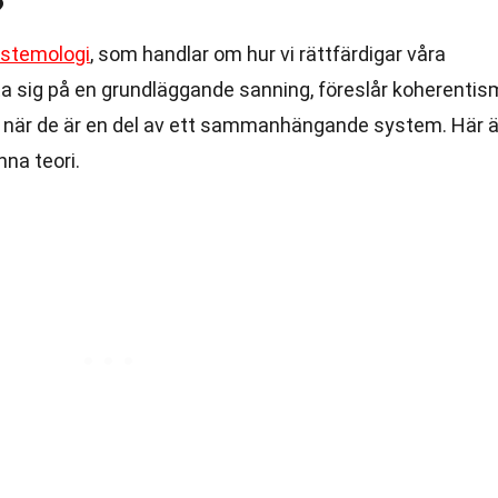
?
istemologi
, som handlar om hur vi rättfärdigar våra
rlita sig på en grundläggande sanning, föreslår koherentis
de när de är en del av ett sammanhängande system. Här ä
na teori.