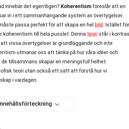
ad innebär det egentligen?
Koherentism
föreslår att en
sar in i ett sammanhängande system av övertygelser.
t måste passa perfekt för att skapa en hel
bild
. Istället fö
er koherentism till hela pusslet. Denna
teori
står i kontra
att vissa övertygelser är grundläggande och inte
entism utmanar oss att tänka på hur våra idéer och
r de tillsammans skapar en meningsfull helhet.
sofisk teori utan också ett sätt att förstå hur vi
nskap i vardagen.
Innehållsförteckning