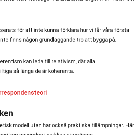
erats för att inte kunna förklara hur vi får våra första
inte finns någon grundläggande tro att bygga på.
rentism kan leda till relativism, där alla
iltiga så länge de är koherenta.
rrespondensteori
iken
etisk modell utan har också praktiska tillämpningar. Här
ori kan användas i verkliga situationer.