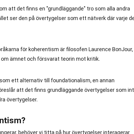
m att det finns en "grundläggande" tro som alla andra
llet ser den på övertygelser som ett nätverk där varje de
råkarna för koherentism är filosofen Laurence BonJour,
om ämnet och försvarat teorin mot kritik.
m ett alternativ till foundationalism, en annan
reslår att det finns grundläggande övertygelser som in
ra övertygelser.
entism?
ngerar, behöver vi titta på hur övertygelser interagerar