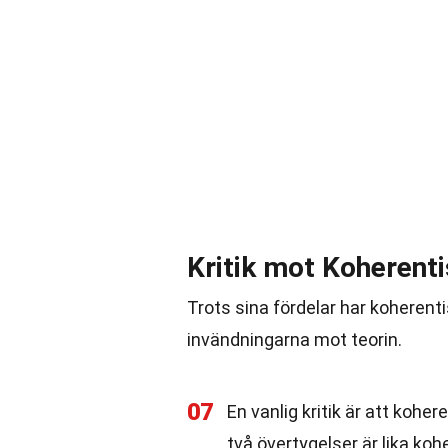
Kritik mot Koherent
Trots sina fördelar har koherent
invändningarna mot teorin.
07
En vanlig kritik är att koh
två övertygelser är lika k