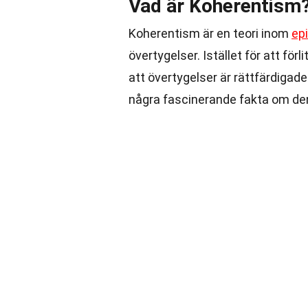
Vad är Koherentism
Koherentism är en teori inom
ep
övertygelser. Istället för att fö
att övertygelser är rättfärdiga
några fascinerande fakta om den