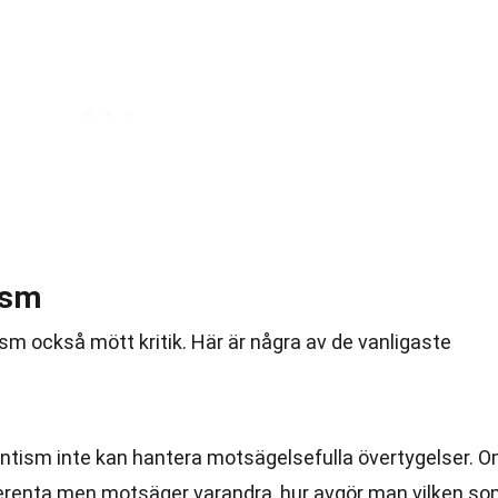
ism
ism också mött kritik. Här är några av de vanligaste
erentism inte kan hantera motsägelsefulla övertygelser. 
oherenta men motsäger varandra, hur avgör man vilken s