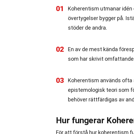
01
Koherentism utmanar idén o
övertygelser bygger på. Istä
stöder de andra.
02
En av de mest kända föresp
som har skrivit omfattande 
03
Koherentism används ofta so
epistemologisk teori som fö
behöver rättfärdigas av and
Hur fungerar Koher
För att förstå hur koherentism fu