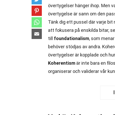
övertygelser hänger ihop. Men v
övertygelse är sann om den pas
Tänk dig ett pussel där varje bi
att fokusera på enskilda bitar, s
till
foundationalism
, som menar 
behöver stödjas av andra. Koher
övertygelser är kopplade och hu
Koherentism
är inte bara en filo
organiserar och validerar vår ku