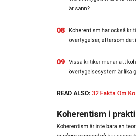
är sann?
08
Koherentism har också kritis
övertygelser, eftersom det 
09
Vissa kritiker menar att kohe
övertygelsesystem är lika g
READ ALSO:
32 Fakta Om Ko
Koherentism i prakt
Koherentism är inte bara en teor
är några exempel på hur denna te