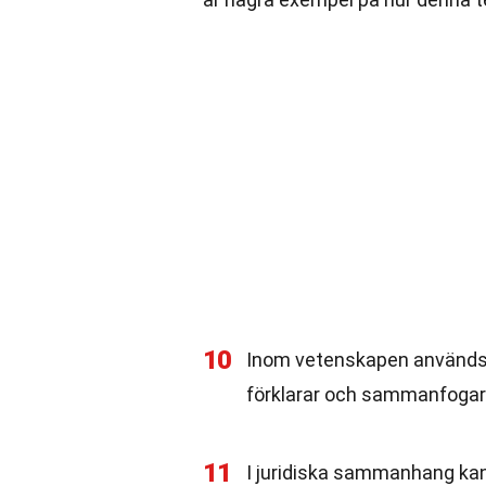
10
Inom vetenskapen används k
förklarar och sammanfogar 
11
I juridiska sammanhang kan