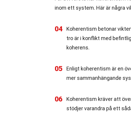
inom ett system. Här är några vi
04
Koherentism betonar vikte
tro är i konflikt med befint
koherens.
05
Enligt koherentism är en öv
mer sammanhängande system
06
Koherentism kräver att över
stödjer varandra på ett såd