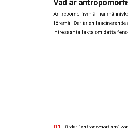
Vad är antropomorf
Antropomorfism är när människor t
föremål. Det är en fascinerande 
intressanta fakta om detta fen
01
Ordet "antropomorfism" kom