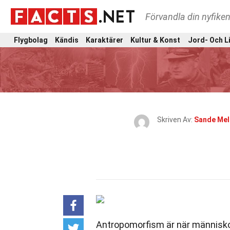
Förvandla din nyfiken
Flygbolag
Kändis
Karaktärer
Kultur & Konst
Jord- Och L
Skriven Av:
Sande Me
Antropomorfism är när människor 