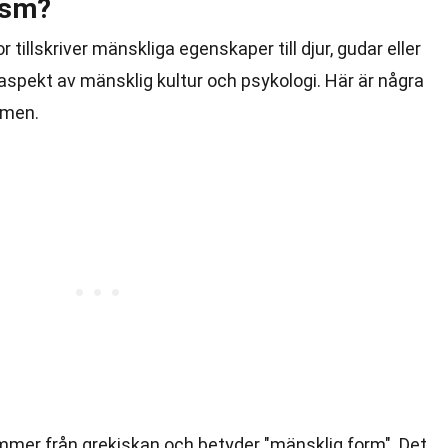
ism?
illskriver mänskliga egenskaper till djur, gudar eller
aspekt av mänsklig kultur och psykologi. Här är några
omen.
mer från grekiskan och betyder "mänsklig form". Det