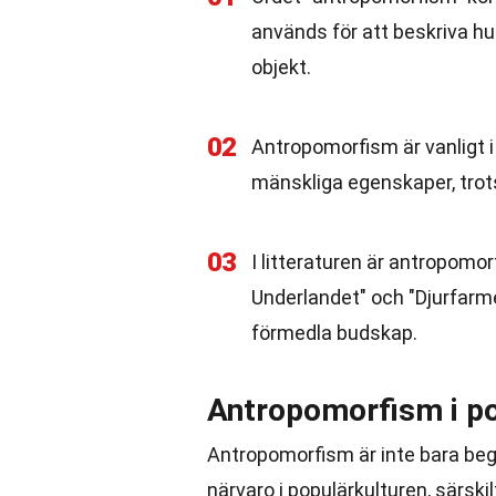
används för att beskriva hur
objekt.
02
Antropomorfism är vanligt i
mänskliga egenskaper, trots
03
I litteraturen är antropomor
Underlandet" och "Djurfarm
förmedla budskap.
Antropomorfism i po
Antropomorfism är inte bara begr
närvaro i populärkulturen, särski