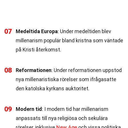
07
Medeltida Europa
: Under medeltiden blev
millenarism populär bland kristna som väntade
på Kristi återkomst.
08
Reformationen
: Under reformationen uppstod
nya millenaristiska rörelser som ifrågasatte
den katolska kyrkans auktoritet.
09
Modern tid
: I modern tid har millenarism
anpassats till nya religiösa och sekulära
rörelser, inklusive
New Age
och vissa politiska