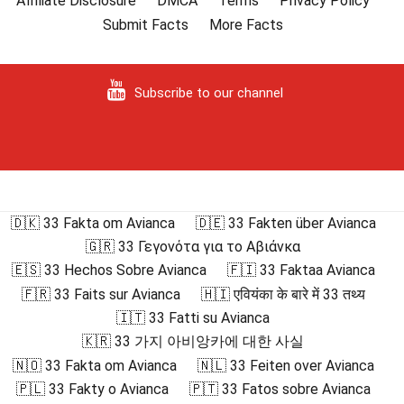
Affiliate Disclosure
DMCA
Terms
Privacy Policy
Submit Facts
More Facts
Subscribe to our channel
🇩🇰 33 Fakta om Avianca
🇩🇪 33 Fakten über Avianca
🇬🇷 33 Γεγονότα για το Αβιάνκα
🇪🇸 33 Hechos Sobre Avianca
🇫🇮 33 Faktaa Avianca
🇫🇷 33 Faits sur Avianca
🇭🇮 एवियंका के बारे में 33 तथ्य
🇮🇹 33 Fatti su Avianca
🇰🇷 33 가지 아비앙카에 대한 사실
🇳🇴 33 Fakta om Avianca
🇳🇱 33 Feiten over Avianca
🇵🇱 33 Fakty o Avianca
🇵🇹 33 Fatos sobre Avianca