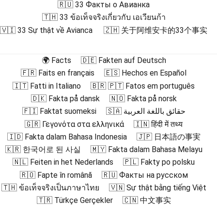
🇷🇺 33 Факты о Авианка
🇹🇭 33 ข้อเท็จจริงเกี่ยวกับ เอเวียนก้า
🇻🇮 33 Sự thật về Avianca
🇿🇭 关于阿维安卡的33个事实
🌍 Facts
🇩🇪 Fakten auf Deutsch
🇫🇷 Faits en français
🇪🇸 Hechos en Español
🇮🇹 Fatti in Italiano
🇧🇷 🇵🇹 Fatos em português
🇩🇰 Fakta på dansk
🇳🇴 Fakta på norsk
🇫🇮 Faktat suomeksi
🇸🇦 حقائق باللغة العربية
🇬🇷 Γεγονότα στα ελληνικά
🇮🇳 हिंदी में तथ्य
🇮🇩 Fakta dalam Bahasa Indonesia
🇯🇵 日本語の事実
🇰🇷 한국어로 된 사실
🇲🇾 Fakta dalam Bahasa Melayu
🇳🇱 Feiten in het Nederlands
🇵🇱 Fakty po polsku
🇷🇴 Fapte în română
🇷🇺 Факты на русском
🇹🇭 ข้อเท็จจริงเป็นภาษาไทย
🇻🇳 Sự thật bằng tiếng Việt
🇹🇷 Türkçe Gerçekler
🇨🇳 中文事实