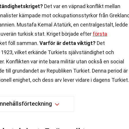
ständighetskriget?
Det var en väpnad konflikt mellan
onalister kämpade mot ockupationsstyrkor från Grekland
annien. Mustafa Kemal Atatürk, en centralgestalt, ledde
uverän turkisk stat. Kriget började efter
första
ket föll samman.
Varför är detta viktigt?
Det
1923, vilket erkände Turkiets självständighet och
. Konflikten var inte bara militär utan också en social
e till grundandet av Republiken Turkiet. Denna period är
nell enighet, och dess arv lever vidare i dagens Turkiet.
Innehållsförteckning