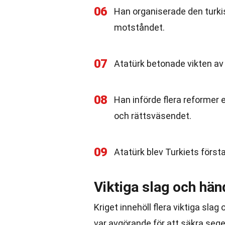
06
Han organiserade den turki
motståndet.
07
Atatürk betonade vikten av 
08
Han införde flera reformer e
och rättsväsendet.
09
Atatürk blev Turkiets första
Viktiga slag och hän
Kriget innehöll flera viktiga sl
var avgörande för att säkra sege