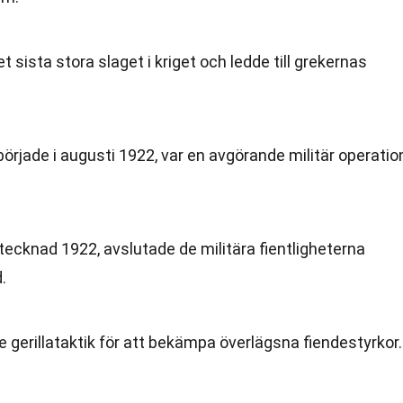
t sista stora slaget i kriget och ledde till grekernas
örjade i augusti 1922, var en avgörande militär operatio
ecknad 1922, avslutade de militära fientligheterna
.
gerillataktik för att bekämpa överlägsna fiendestyrkor.