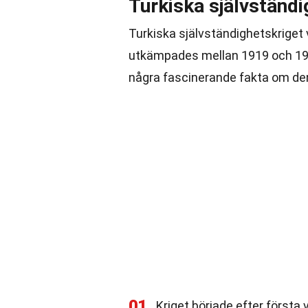
Turkiska självständi
Turkiska självständighetskriget v
utkämpades mellan 1919 och 1923
några fascinerande fakta om denn
01
Kriget började efter första