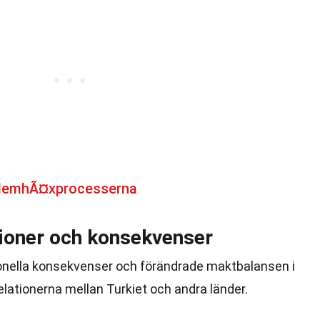
alemhÃ¤xprocesserna
tioner och konsekvenser
ionella konsekvenser och förändrade maktbalansen i
lationerna mellan Turkiet och andra länder.