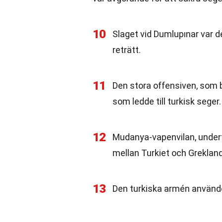
10
Slaget vid Dumlupınar var de
reträtt.
11
Den stora offensiven, som b
som ledde till turkisk seger.
12
Mudanya-vapenvilan, undert
mellan Turkiet och Grekland
13
Den turkiska armén använde 