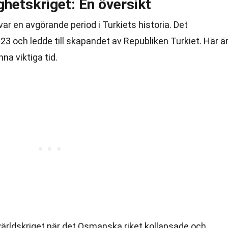
ghetskriget: En översikt
ar en avgörande period i Turkiets historia. Det
 och ledde till skapandet av Republiken Turkiet. Här ä
a viktiga tid.
 världskriget när det Osmanska riket kollapsade och