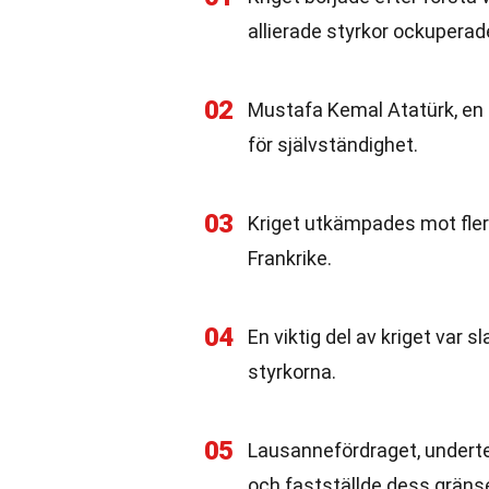
allierade styrkor ockuperade
02
Mustafa Kemal Atatürk, en f
för självständighet.
03
Kriget utkämpades mot flera
Frankrike.
04
En viktig del av kriget var 
styrkorna.
05
Lausannefördraget, undertec
och fastställde dess gränse