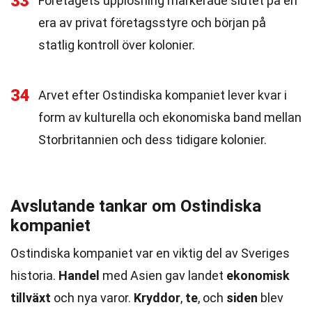
33
Företagets upplösning markerade slutet på en
era av privat företagsstyre och början på
statlig kontroll över kolonier.
34
Arvet efter Ostindiska kompaniet lever kvar i
form av kulturella och ekonomiska band mellan
Storbritannien och dess tidigare kolonier.
Avslutande tankar om Ostindiska
kompaniet
Ostindiska kompaniet var en viktig del av Sveriges
historia.
Handel
med Asien gav landet
ekonomisk
tillväxt
och nya varor.
Kryddor
,
te
, och
siden
blev