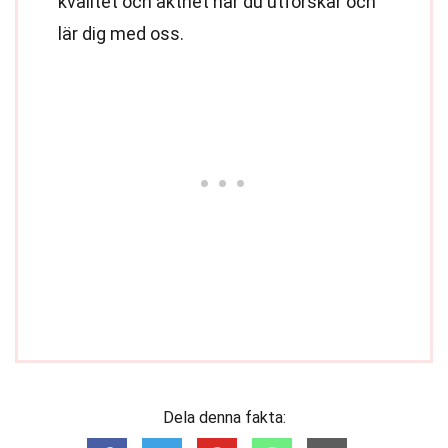
kvalitet och äkthet när du utforskar och
lär dig med oss.
Dela denna fakta: