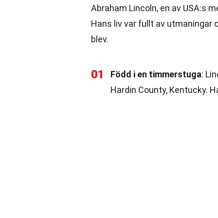
Abraham Lincoln, en av USA:s me
Hans liv var fullt av utmaningar
blev.
01
Född i en timmerstuga
: Li
Hardin County, Kentucky. Ha