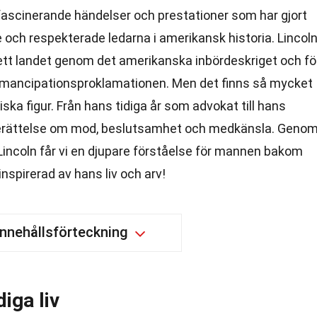
 fascinerande händelser och prestationer som har gjort
 och respekterade ledarna i amerikansk historia. Lincol
lett landet genom det amerikanska inbördeskriget och fö
 Emancipationsproklamationen. Men det finns så mycket
ka figur. Från hans tidiga år som advokat till hans
n berättelse om mod, beslutsamhet och medkänsla. Geno
Lincoln får vi en djupare förståelse för mannen bakom
inspirerad av hans liv och arv!
Innehållsförteckning
iga liv