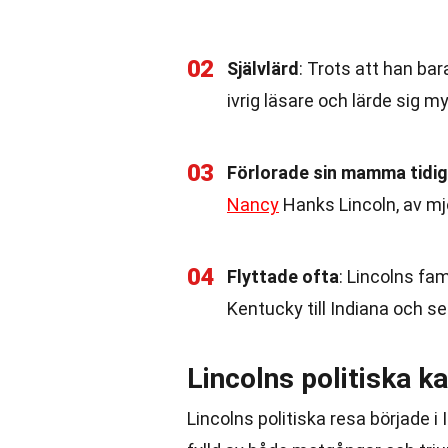
02
Självlärd
: Trots att han bar
ivrig läsare och lärde sig 
03
Förlorade sin mamma tidig
Nancy
Hanks Lincoln, av mj
04
Flyttade ofta
: Lincolns fa
Kentucky till Indiana och sena
Lincolns politiska ka
Lincolns politiska resa började i 