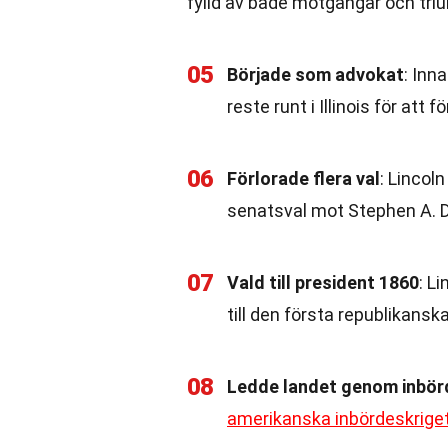
fylld av både motgångar och triu
05
Började som advokat
: Inn
reste runt i Illinois för att f
06
Förlorade flera val
: Lincoln
senatsval mot Stephen A. 
07
Vald till president 1860
: L
till den första republikansk
08
Ledde landet genom inbör
amerikanska inbördeskrige