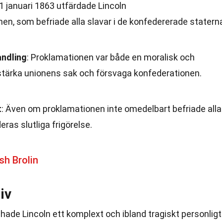
 1 januari 1863 utfärdade Lincoln
n, som befriade alla slavar i de konfedererade statern
andling
: Proklamationen var både en moralisk och
 stärka unionens sak och försvaga konfederationen.
t
: Även om proklamationen inte omedelbart befriade alla
eras slutliga frigörelse.
h Brolin
iv
 hade Lincoln ett komplext och ibland tragiskt personligt