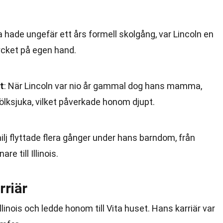
a hade ungefär ett års formell skolgång, var Lincoln en
mycket på egen hand.
t
: När Lincoln var nio år gammal dog hans mamma,
ölksjuka, vilket påverkade honom djupt.
milj flyttade flera gånger under hans barndom, från
re till Illinois.
rriär
Illinois och ledde honom till Vita huset. Hans karriär var