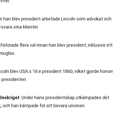
mfer.
an han blev president arbetade Lincoln som advokat och
örsvara sina klienter.
 förlorade flera val innan han blev president, inklusive ett
Douglas.
incoln blev USA:s 16:e president 1860, vilket gjorde hono
a presidenten.
deskriget
: Under hans presidentskap utkämpades det
t
, och han kämpade för att bevara unionen.