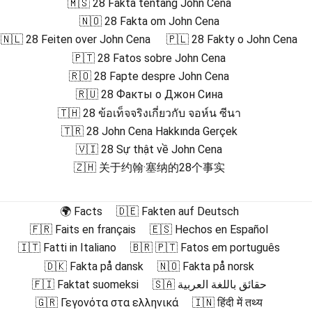
🇲🇸 28 Fakta tentang John Cena
🇳🇴 28 Fakta om John Cena
🇳🇱 28 Feiten over John Cena
🇵🇱 28 Fakty o John Cena
🇵🇹 28 Fatos sobre John Cena
🇷🇴 28 Fapte despre John Cena
🇷🇺 28 Факты о Джон Сина
🇹🇭 28 ข้อเท็จจริงเกี่ยวกับ จอห์น ซีนา
🇹🇷 28 John Cena Hakkında Gerçek
🇻🇮 28 Sự thật về John Cena
🇿🇭 关于约翰·塞纳的28个事实
🌍 Facts
🇩🇪 Fakten auf Deutsch
🇫🇷 Faits en français
🇪🇸 Hechos en Español
🇮🇹 Fatti in Italiano
🇧🇷 🇵🇹 Fatos em português
🇩🇰 Fakta på dansk
🇳🇴 Fakta på norsk
🇫🇮 Faktat suomeksi
🇸🇦 حقائق باللغة العربية
🇬🇷 Γεγονότα στα ελληνικά
🇮🇳 हिंदी में तथ्य