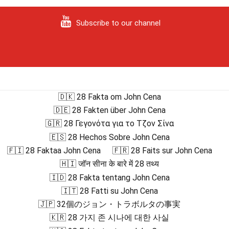
Subscribe to our channel
🇩🇰 28 Fakta om John Cena
🇩🇪 28 Fakten über John Cena
🇬🇷 28 Γεγονότα για το Τζον Σίνα
🇪🇸 28 Hechos Sobre John Cena
🇫🇮 28 Faktaa John Cena
🇫🇷 28 Faits sur John Cena
🇭🇮 जॉन सीना के बारे में 28 तथ्य
🇮🇩 28 Fakta tentang John Cena
🇮🇹 28 Fatti su John Cena
🇯🇵 32個のジョン・トラボルタの事実
🇰🇷 28 가지 존 시나에 대한 사실