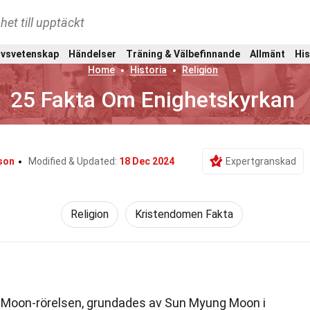
het till upptäckt
ivsvetenskap
Händelser
Träning & Välbefinnande
Allmänt
His
Home
Historia
Religion
25 Fakta Om Enighetskyrkan
kson
Modified & Updated:
18 Dec 2024
Expertgranskad
Religion
Kristendomen Fakta
 Moon-rörelsen, grundades av Sun Myung Moon i