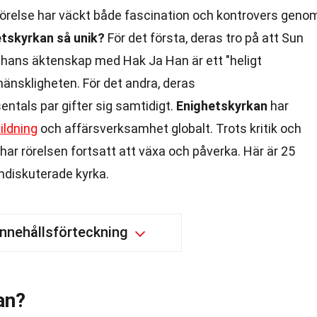
rörelse har väckt både fascination och kontrovers geno
etskyrkan så unik?
För det första, deras tro på att Sun
hans äktenskap med Hak Ja Han är ett "heligt
änskligheten. För det andra, deras
ntals par gifter sig samtidigt.
Enighetskyrkan
har
ildning
och affärsverksamhet globalt. Trots kritik och
har rörelsen fortsatt att växa och påverka. Här är 25
diskuterade kyrka.
Innehållsförteckning
an?