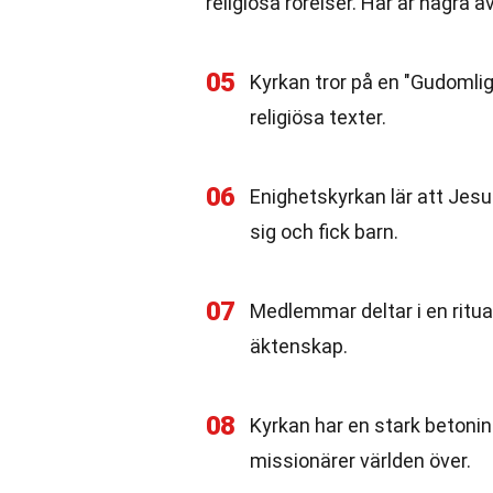
religiösa rörelser. Här är några a
05
Kyrkan tror på en "Gudomlig
religiösa texter.
06
Enighetskyrkan lär att Jesu
sig och fick barn.
07
Medlemmar deltar i en ritua
äktenskap.
08
Kyrkan har en stark betoni
missionärer världen över.