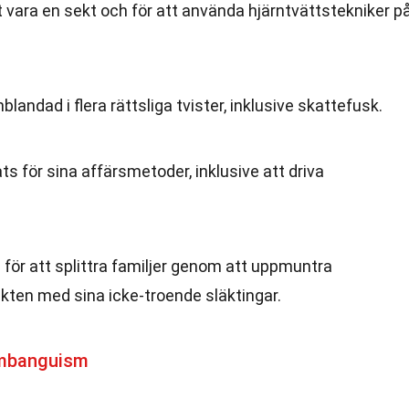
t vara en sekt och för att använda hjärntvättstekniker p
landad i flera rättsliga tvister, inklusive skattefusk.
ts för sina affärsmetoder, inklusive att driva
för att splittra familjer genom att uppmuntra
ten med sina icke-troende släktingar.
imbanguism