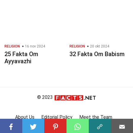
RELIGION
16 nov 2024
RELIGION
20 okt 2024
25 Fakta Om
32 Fakta Om Babism
Ayyavazhi
© 2023
About Us
Editorial Policy
Meet the Team
Product Review
Contact Us
Write For Us
Affiliate Disclosure
DMCA
Terms
Privacy Policy