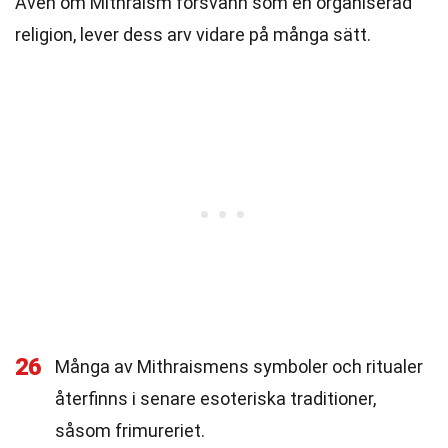
Även om Mithraism försvann som en organiserad
religion, lever dess arv vidare på många sätt.
26
Många av Mithraismens symboler och ritualer
återfinns i senare esoteriska traditioner,
såsom frimureriet.