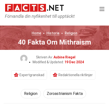
Förvandla din nyfikenhet till upptäckt
Home
Historia
Religion
40 Fakta Om Mithraism
Skriven Av:
Aubine Riegel
Modified & Updated:
19 Dec 2024
Expertgranskad
Redaktionella riktlinjer
Religion
Zoroastrianism Fakta