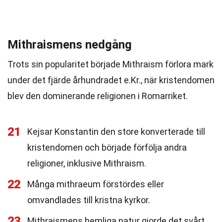
Mithraismens nedgång
Trots sin popularitet började Mithraism förlora mark
under det fjärde århundradet e.Kr., när kristendomen
blev den dominerande religionen i Romarriket.
21
Kejsar Konstantin den store konverterade till
kristendomen och började förfölja andra
religioner, inklusive Mithraism.
22
Många mithraeum förstördes eller
omvandlades till kristna kyrkor.
23
Mithraismens hemliga natur gjorde det svårt