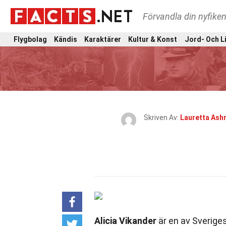
Förvandla din nyfiken
Flygbolag
Kändis
Karaktärer
Kultur & Konst
Jord- Och L
Skriven Av:
Lauretta Ash
Alicia Vikander
är en av Sverige