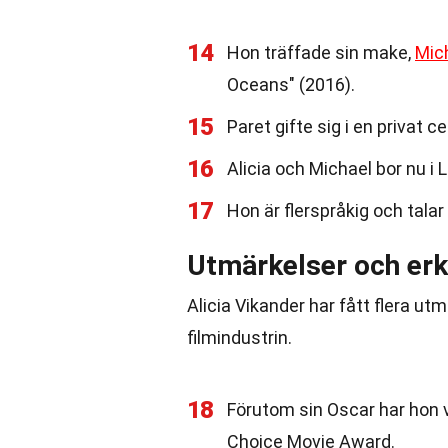
14
Hon träffade sin make,
Mic
Oceans" (2016).
15
Paret gifte sig i en privat c
16
Alicia och Michael bor nu i 
17
Hon är flerspråkig och tala
Utmärkelser och er
Alicia Vikander har fått flera u
filmindustrin.
18
Förutom sin Oscar har hon v
Choice Movie Award.