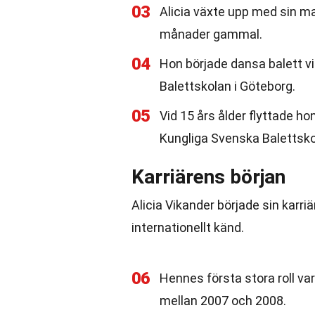
03
Alicia växte upp med sin ma
månader gammal.
04
Hon började dansa balett v
Balettskolan i Göteborg.
05
Vid 15 års ålder flyttade hon
Kungliga Svenska Balettsko
Karriärens början
Alicia Vikander började sin karri
internationellt känd.
06
Hennes första stora roll v
mellan 2007 och 2008.