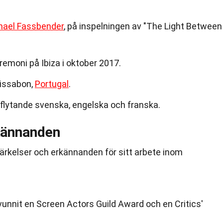
hael Fassbender
, på inspelningen av "The Light Between
eremoni på Ibiza i oktober 2017.
Lissabon,
Portugal
.
r flytande svenska, engelska och franska.
kännanden
tmärkelser och erkännanden för sitt arbete inom
unnit en Screen Actors Guild Award och en Critics'