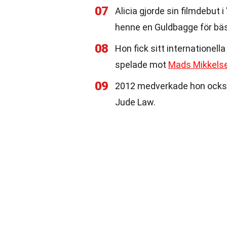
07
Alicia gjorde sin filmdebut i
henne en Guldbagge för bäst
08
Hon fick sitt internationell
spelade mot
Mads Mikkels
09
2012 medverkade hon också
Jude Law.