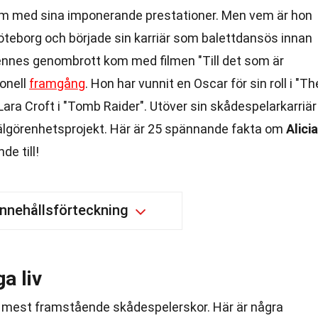
m med sina imponerande prestationer. Men vem är hon
öteborg och började sin karriär som balettdansös innan
 Hennes genombrott kom med filmen "Till det som är
ionell
framgång
. Hon har vunnit en Oscar för sin roll i "Th
Lara Croft i "Tomb Raider". Utöver sin skådespelarkarriär
välgörenhetsprojekt. Här är 25 spännande fakta om
Alicia
e till!
Innehållsförteckning
a liv
es mest framstående skådespelerskor. Här är några