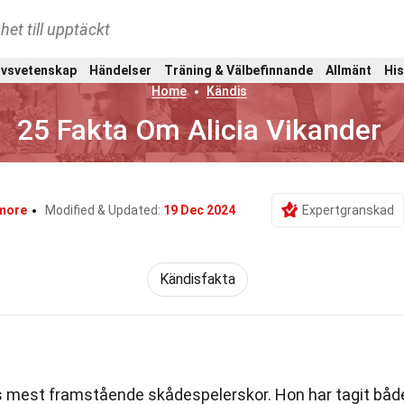
het till upptäckt
ivsvetenskap
Händelser
Träning & Välbefinnande
Allmänt
His
Home
Kändis
25 Fakta Om Alicia Vikander
more
Modified & Updated:
19 Dec 2024
Expertgranskad
Kändisfakta
s mest framstående skådespelerskor. Hon har tagit båd