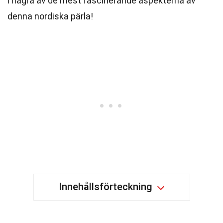
i några av de mest fascinerande aspekterna av
denna nordiska pärla!
Innehållsförteckning