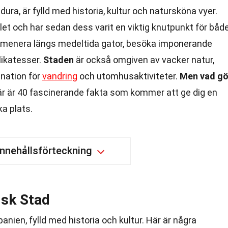
ura, är fylld med historia, kultur och natursköna vyer.
t och har sedan dess varit en viktig knutpunkt för båd
romenera längs medeltida gator, besöka imponerande
likatesser.
Staden
är också omgiven av vacker natur,
tination för
vandring
och utomhusaktiviteter.
Men vad gö
r är 40 fascinerande fakta som kommer att ge dig en
ka plats.
Innehållsförteckning
isk Stad
anien, fylld med historia och kultur. Här är några