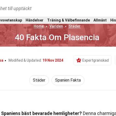
het till upptäckt
ivsvetenskap
Händelser
Träning & Välbefinnande
Allmänt
His
Home
Världen
Städer
40 Fakta Om Plasencia
sa
Modified & Updated:
19 Nov 2024
Expertgranskad
Städer
Spanien Fakta
av Spaniens bäst bevarade hemligheter?
Denna charmig