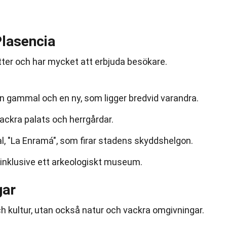
Plasencia
atter och har mycket att erbjuda besökare.
en gammal och en ny, som ligger bredvid varandra.
vackra palats och herrgårdar.
val, "La Enramá", som firar stadens skyddshelgon.
 inklusive ett arkeologiskt museum.
gar
ch kultur, utan också natur och vackra omgivningar.