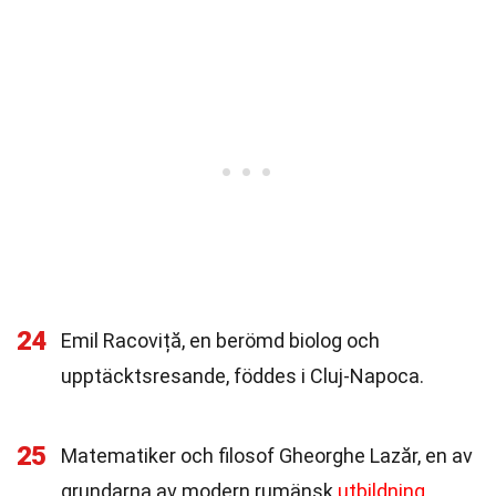
24
Emil Racoviță, en berömd biolog och
upptäcktsresande, föddes i Cluj-Napoca.
25
Matematiker och filosof Gheorghe Lazăr, en av
grundarna av modern rumänsk
utbildning
,