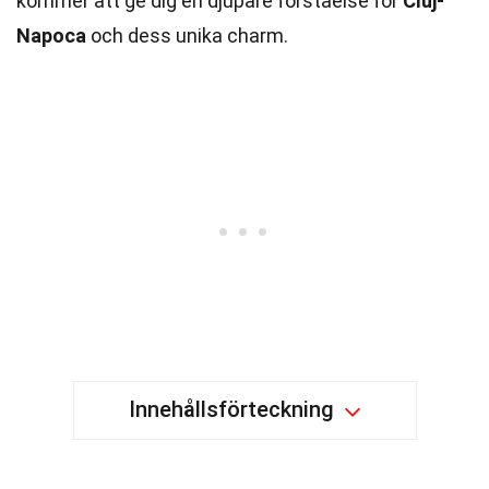
kommer att ge dig en djupare förståelse för
Cluj-
Napoca
och dess unika charm.
Innehållsförteckning